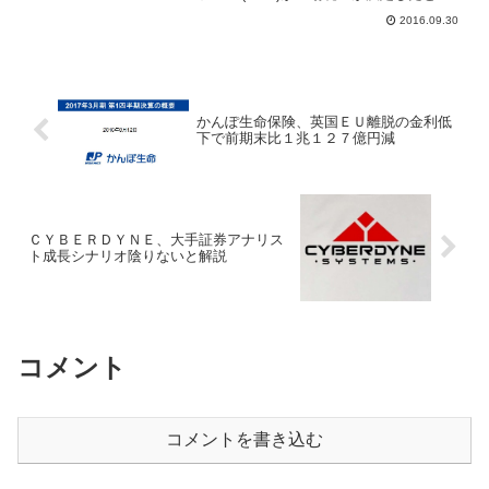
表した。リリースによると「有価証券報
2016.09.30
告書を法定提出期限の経過後１か月以内
（平成２８年９月３０日）に提出できな
かったため」で、東...
かんぽ生命保険、英国ＥＵ離脱の金利低
下で前期末比１兆１２７億円減
ＣＹＢＥＲＤＹＮＥ、大手証券アナリス
ト成長シナリオ陰りないと解説
コメント
コメントを書き込む