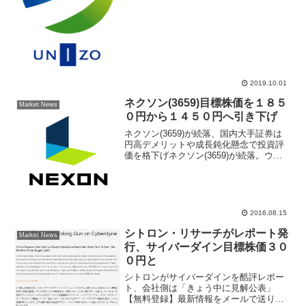
ニゾホールディングスへのTOB を行って
いることもあり、株式市場では賃貸オフ
ィス事業を主力として業績が安定してい
るにもかかわらず割...
2019.10.01
ネクソン(3659)目標株価を１８５
Market News
０円から１４５０円へ引き下げ
ネクソン(3659)が続落、国内大手証券は
円高デメリットや成長鈍化懸念で投資評
価を格下げネクソン(3659)が続落。ウリ
気配スタートし、前週末比82円（5.8％）
安の1324円まで売られている。きょう
は、SMBC日興証券がレーティングと目
標...
2016.08.15
シトロン・リサーチがレポート発
Market News
行、サイバーダイン目標株価３０
０円と
シトロンがサイバーダインを酷評レポー
ト、会社側は「きょう中に見解公表」
【無料登録】最新情報をメールで送りま