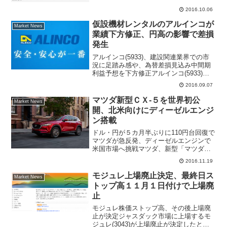
すＣＹＢＥＲＤＹＮＥ(7779)が売り一巡
2016.10.06
後に買いが優勢となり、小幅ながら４日
続伸。ただ、寄り付き直後に長い下ヒゲ
仮設機材レンタルのアルインコが
Market News
を示現する場面があっ...
業績下方修正、円高の影響で差損
発生
アルインコ(5933)、建設関連業界での市
況に足踏み感や、為替差損見込み中間期
利益予想を下方修正アルインコ(5933)は
６日引け後、17年３月期中間期（16年３
2016.09.07
月20日～９月20日）の連結利益予想を下
方修正した。売上高は220億円が（前年
マツダ新型ＣＸ-５を世界初公
Market News
同...
開、北米向けにディーゼルエンジ
ン搭載
ドル・円が５カ月半ぶりに110円台回復で
マツダが急反発、ディーゼルエンジンで
米国市場へ挑戦マツダ、新型「マツダ
CX-5」を世界初公開外為市場でドル・円
2016.11.19
が６月１日以来、５カ月半ぶりに110円台
を回復。急ピッチで進む円安を好感し、
モジュレ上場廃止決定、最終日ス
Market News
きょうの東京...
トップ高１１月１日付けで上場廃
止
モジュレ株価ストップ高、その後上場廃
止が決定ジャスダック市場に上場するモ
ジュレ(3043)が上場廃止が決定したと発