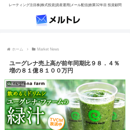
レーティング注目株|株式投資|資産運用|メール配信|創業32年目 投資顧問
ホーム
Market News
ユーグレナ売上高が前年同期比９８．４％
増の８１億８１００万円
Market News