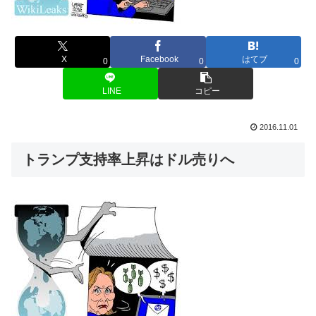
X
Facebook
はてブ
0
0
0
LINE
コピー
2016.11.01
トランプ支持率上昇はドル売りへ