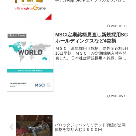
手」がApp Store 全アプリのダウンロー
ドランキング１位、ダウンロード数が１
５０万を突破したことが材料視されて年
初に７日連続高、ブランジスタ株価は２
７６５円まで上昇...
2018.01.19
MSCI定期銘柄見直し新規採用SG
Market News
ホールディングスなど4銘柄
ＭＳＣＩ新規採用４銘柄、除外３銘柄5月
15日早朝、ＭＳＣＩが定期銘柄入替を発
表した。日本株は新規採用４銘柄、除外
３銘柄の変動となった。市場関係者によ
ると、事前に観測されていた「ＭＳＣＩ
銘柄入替予想」と同じでサプライズは無
い。新規採用銘柄は、...
2018.05.15
バロックジャパンリミテッド初値が公開
価格を割り込む１９００円