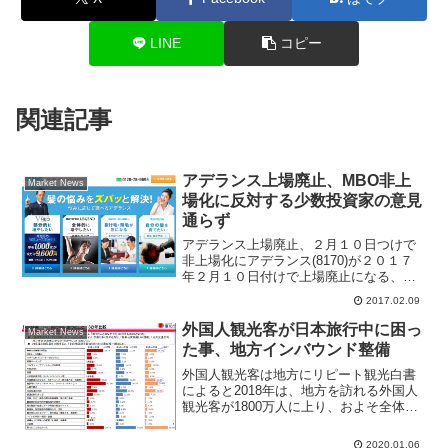
LINE
コピー
関連記事
アデランス上場廃止、MBO非上
Market News
場化に反対する少数投資家の意見
通らず
アデランス上場廃止、２月１０日つけで
非上場化にアデランス(8170)が２０１７
年２月１０日付けで上場廃止になる、同
社は昨年１０月１４日にＭＢＯ（経営者
2017.02.09
が参加する買収）を発表していた。投資
会社イングラルの子会社アドヒアレンス
外国人観光客が日本旅行中に困っ
Market News
がアデランスをＴＯ...
た事、地方インバウンド整備
外国人観光客は地方にリピート観光白書
によると2018年は、地方を訪れる外国人
観光客が1800万人に上り、およそ全体の
60％を占めていることがわかった。訪日
外国人客数の順調な伸び、訪日外国人観
2020.01.06