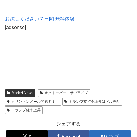
お試しください７日間 無料体験
[adsense]
Market News
オクトーバー・サプライズ
クリントンメール問題ＦＢＩ
トランプ支持率上昇はドル売り
トランプ確率上昇
シェアする
X
Facebook
はてブ