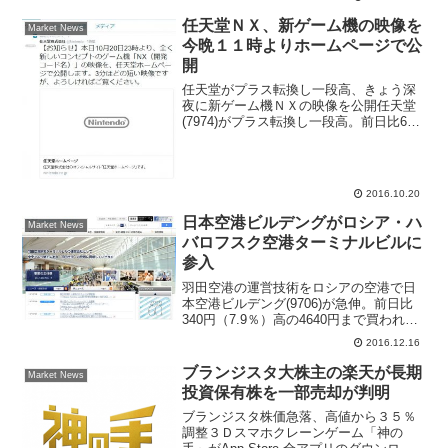
光客はリピートして日本国内の地方へコ
ト消費に拡大し...
任天堂ＮＸ、新ゲーム機の映像を
Market News
今晩１１時よりホームページで公
開
任天堂がプラス転換し一段高、きょう深
夜に新ゲーム機ＮＸの映像を公開任天堂
(7974)がプラス転換し一段高。前日比630
円（2.4％）高の２万6710円まで買われて
いる。きょうの午前に公式ツイッター
で、午後11時より、次世代ゲーム機「Ｎ
Ｘ（開...
2016.10.20
日本空港ビルデングがロシア・ハ
Market News
バロフスク空港ターミナルビルに
参入
羽田空港の運営技術をロシアの空港で日
本空港ビルデング(9706)が急伸。前日比
340円（7.9％）高の4640円まで買われ、
現在もきょうの高値圏で推移。きょう16
2016.12.16
日にNHKなどで、事情に詳しい関係者の
話として「日ロ首脳会談に合わせて経済
ブランジスタ大株主の楽天が長期
Market News
協力...
投資保有株を一部売却が判明
ブランジスタ株価急落、高値から３５％
調整３Ｄスマホクレーンゲーム「神の