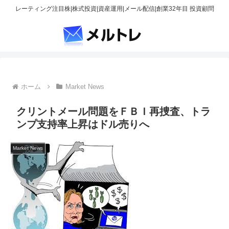
レーティング注目株|株式投資|資産運用|メール配信|創業32年目 投資顧問
ホーム
Market News
クリントメール問題をＦＢＩ再捜査、トラ
ンプ支持率上昇はドル売りへ
Market News