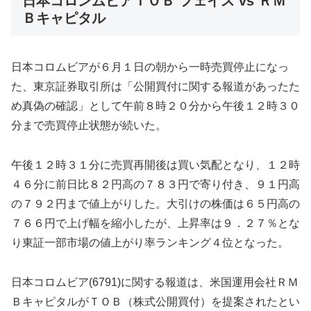
日本コロンムビアＴＯＢ フェイス vs ＲＭ
Ｂキャピタル
日本コロムビアが６月１日の朝から一時売買停止になっ
た、東京証券取引所は「公開買付に関する報道があったた
め真偽の確認」として午前８時２０分から午後１２時３０
分まで売買停止状態が続いた。
午後１２時３１分に売買再開後は買い気配となり、１２時
４６分に前日比８２円高の７８３円で寄り付き、９１円高
の７９２円まで値上がりした。大引けの株価は６５円高の
７６６円で上げ幅を縮小したが、上昇率は９．２７％とな
り東証一部市場の値上がり率ランキング４位となった。
日本コロムビア(6791)に関する報道は、米国運用会社ＲＭ
ＢキャピタルがＴＯＢ（株式公開買付）を提案されたとい