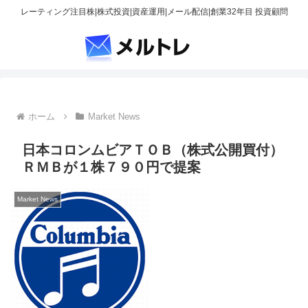
レーティング注目株|株式投資|資産運用|メール配信|創業32年目 投資顧問
ホーム
Market News
日本コロンムビアＴＯＢ（株式公開買付）
ＲＭＢが１株７９０円で提案
Market News