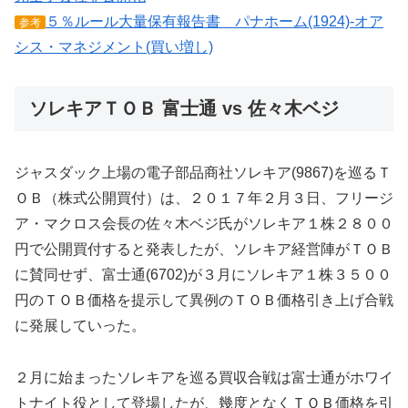
５％ルール大量保有報告書 パナホーム(1924)-オア
参考
シス・マネジメント(買い増し)
ソレキアＴＯＢ 富士通 vs 佐々木ベジ
ジャスダック上場の電子部品商社ソレキア(9867)を巡るＴ
ＯＢ（株式公開買付）は、２０１７年２月３日、フリージ
ア・マクロス会長の佐々木ベジ氏がソレキア１株２８００
円で公開買付すると発表したが、ソレキア経営陣がＴＯＢ
に賛同せず、富士通(6702)が３月にソレキア１株３５００
円のＴＯＢ価格を提示して異例のＴＯＢ価格引き上げ合戦
に発展していった。
２月に始まったソレキアを巡る買収合戦は富士通がホワイ
トナイト役として登場したが、幾度となくＴＯＢ価格を引