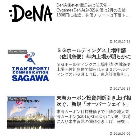
DeNA保有有価証券は任天堂・
CygamesDeNA(2432)株価は2月の安値
1808円に接近、株価チャートは下落トレ
ンド継続となっているが保有する有価証
券の評価からディー・エヌ・エー株価は
割安との見方をクレディスイス証券がレ
ポートを発行...
2018.10.11
ＳＧホールディングス上場申請
Market News
（佐川急便）年内上場が明らかに
ＳＧホールディングス上場申請 佐川急便
上場へ佐川急便で知られるＳＧホールデ
ィングスが６月１４日、東京証券取引所
に上場申請をしたと発表した。今後、上
場審査の結果をもって正式な上場日、市
場などが改めてわかった時点で発表され
2017.06.14
ることになる。かねてか...
東海カーボン投資判断引き上げ相
Market News
次ぐ、新規「オーバーウェイト」
東海カーボン目標株価まで上値余地大東
海カーボン(5301)が3日ぶりに反発、後場
に入り米中貿易の関税引き上げ、報復関
税ニュースが伝わると株式市場は一旦は
悪材料出尽くしと受け止め日経平均株価
2018.07.06
は上げ幅を拡大。マーケット関係者から