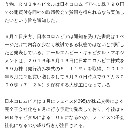
う物。ＲＭＢキャピタルは日本コロムビアへ１株７９０円
で公開買付を同社の取締役会で賛同を得られるなら実施し
たいという旨を通知した。
６月１日夕方、日本コロムビアは通知を受けた書簡は１ペ
ージだけで内容が少なく検討できる状態ではないと判断し
たと発表している。アールエムビー・キャピタル・マネジ
メントは、２０１６年６月１６日に日本コロムビア株式を
６９万株（発行済み株式の５．１１％）を取得、２０１７
年５月に２度買い増しをして５月３０日時点で９７万３０
００株（７．２％）を保有する大株主になっている。
日本コロムビアは３月にフェイス(4295)が株式交換による
完全子会社化を８月に行う予定で発表しており、今後はＲ
ＭＢキャピタルによるＴＯＢになるのか、フェイスの子会
社化になるのか成り行きが注目される。