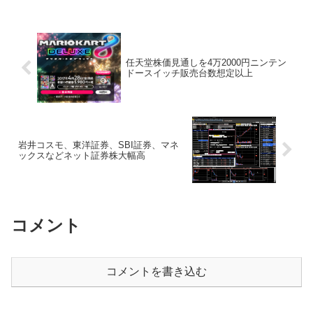
家の意欲が高まっていることに加え、日
経平均株価２...
任天堂株価見通しを4万2000円ニンテン
ドースイッチ販売台数想定以上
岩井コスモ、東洋証券、SBI証券、マネ
ックスなどネット証券株大幅高
コメント
コメントを書き込む