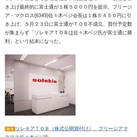
き上げ最終的に富士通が１株５０００円を提示、フリージ
ア・マクロス(6343)佐々木ベジ会長は１株５４５０円に引
き上げ、５月２３日に富士通がＴＯＢ不成立、買付予定数
が集まらず「ソレキアＴＯＢは佐々木ベジ氏が富士通に勝
利」という結末になった。
ソレキアＴＯＢ（株式公開買付け）、フリージアマ
参考