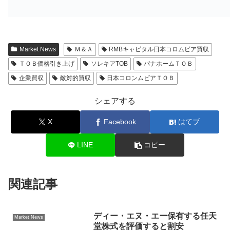
Market News
Ｍ＆Ａ
RMBキャピタル日本コロムビア買収
ＴＯＢ価格引き上げ
ソレキアTOB
パナホームＴＯＢ
企業買収
敵対的買収
日本コロンムビアＴＯＢ
シェアする
X
Facebook
はてブ
LINE
コピー
関連記事
ディー・エヌ・エー保有する任天
Market News
堂株式を評価すると割安