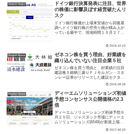
は、東海カーボン...
ドイツ銀行決算発表に注目、世界
Market News
の株価に影響及ぼす経営破たんリ
スク
ドイツ銀行株価が上場来安値から回復基
調へドイツ銀行株の空売り残が積み上が
っている最中で、現地時間１０月２７日
にドイツ銀行が決算発表を予定してい
る。米司法省がドイツ銀行に住宅ローン
2016.10.23
担保証券の不正販売について巨額な和解
金を求めている点、世界の投...
ゼネコン株を買う理由、好業績を
Market News
織り込んでいない注目企業５社
ゼネコン株を買う理由と、好業績の注目
建設株５銘柄三菱ＵＦＪモルガン・スタ
ンレー証券がリリースした建設セクター
のレポートでは、「ゼネコン株を買える
2016.08.28
理由」として、短期的には建設物価安定
化により会社想定を上回るマージン改善
ディーエムソリューションズ初値
Market News
が期待できること、中期的...
予想コンセンサス公開価格の2.3
倍
ディーエムソリューションズ初値予想６
月２０日、ジャスダック市場にディーエ
ムソリューションズ(6549)が新規上場す
る。ビーブレイクシステムズ(3986)に続
2017.06.20
き、２か月間のＩＰＯ空白期間から投資