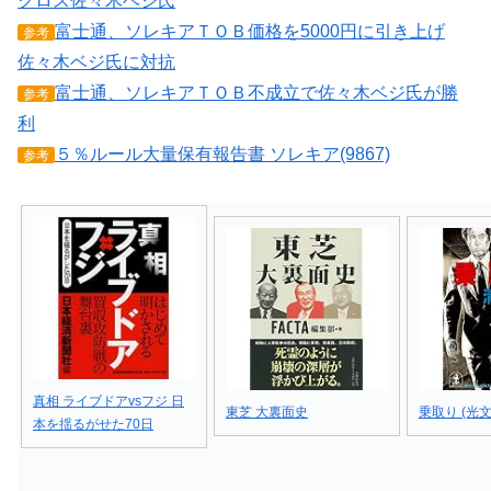
クロス佐々木ベジ氏
富士通、ソレキアＴＯＢ価格を5000円に引き上げ
参考
佐々木ベジ氏に対抗
富士通、ソレキアＴＯＢ不成立で佐々木ベジ氏が勝
参考
利
５％ルール大量保有報告書 ソレキア(9867)
参考
真相 ライブドアvsフジ 日
東芝 大裏面史
乗取り (光
本を揺るがせた70日