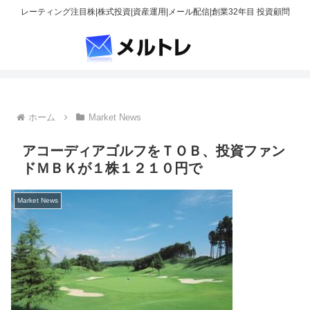
レーティング注目株|株式投資|資産運用|メール配信|創業32年目 投資顧問
ホーム
Market News
アコーディアゴルフをＴＯＢ、投資ファン
ドＭＢＫが１株１２１０円で
Market News