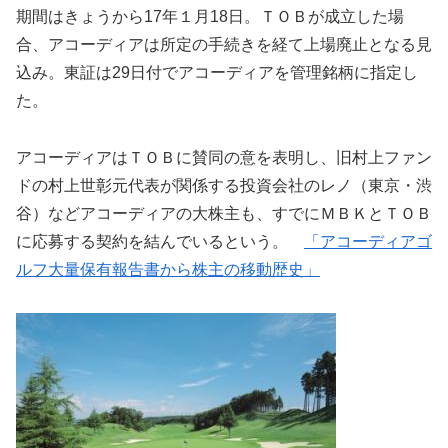
期間はきょうから17年１月18日。ＴＯＢが成立した場
合、アコーディアは所定の手続きを経て上場廃止となる見
込み。東証は29日付でアコーディアを管理銘柄に指定し
た。
アコーディアはＴＯＢに賛同の意を表明し、旧村上ファン
ドの村上世彰元代表が関係する投資会社のレノ（東京・渋
谷）などアコーディアの大株主も、すでにＭＢＫとＴＯＢ
に応募する契約を結んでいるという。
「アコーディアゴ
ルフ大量保有報告書から株主の移動歴史」