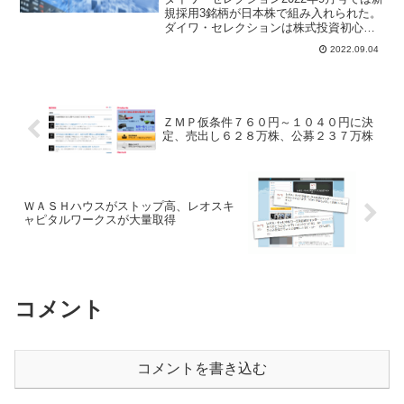
規採用3銘柄が日本株で組み入れられた。
ダイワ・セレクションは株式投資初心者
に注目される理由は大和証券投資情報部
2022.09.04
の調査能力や銘柄選定の分析力、アナリ
ストレポートが充実している。株で儲け
たい個人投資家は銘柄選びの参考投資情
報として
ＺＭＰ仮条件７６０円～１０４０円に決
定、売出し６２８万株、公募２３７万株
ＷＡＳＨハウスがストップ高、レオスキ
ャピタルワークスが大量取得
コメント
コメントを書き込む