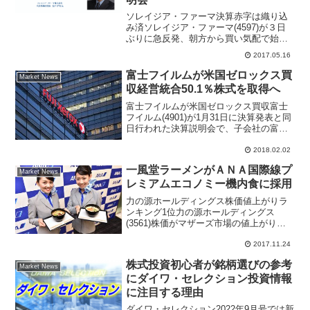
ソレイジア・ファーマ決算赤字は織り込
み済ソレイジア・ファーマ(4597)が３日
ぶりに急反発、朝方から買い気配で始ま
り前日比20円高の568円で寄り付いた。そ
2017.05.16
の後も更に上昇幅を拡大させて46円高の
594円まで買われる場面があった。今期の
富士フイルムが米国ゼロックス買
Market News
第１四...
収経営統合50.1％株式を取得へ
富士フイルムが米国ゼロックス買収富士
フイルム(4901)が1月31日に決算発表と同
日行われた決算説明会で、子会社の富士
ゼロックスが米国ゼロックス株式50.1％
を6710億円で取得して経営統合を目指す
2018.02.02
ことを明らかにした。第三四半期決算内
一風堂ラーメンがＡＮＡ国際線プ
容は売...
Market News
レミアムエコノミー機内食に採用
力の源ホールディングス株価値上がりラ
ンキング1位力の源ホールディングス
(3561)株価がマザーズ市場の値上がり率
ランキング１位になった。前日比４０８
円高の２４４８円、上昇率は１９％超と
2017.11.24
なっている。先週から値動きが良くなっ
株式投資初心者が銘柄選びの参考
てたが、きょうはポジ...
Market News
にダイワ・セレクション投資情報
に注目する理由
ダイワ・セレクション2022年9月号では新