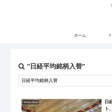
ホーム
７
"日経平均銘柄入替"
日
Market News
ト