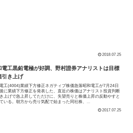
2018.07.25
和電工黒鉛電極が好調、野村證券アナリストは目標
価引き上げ
電工(4004)業績下方修正ネガティブ株価急落昭和電工が7月24日
後に業績下方修正を発表した、直近の株価はアナリスト投資判断
き上げで急上昇してただけに、失望売りと株価上昇の反動やすと
ている。朝方から売り気配で始まった同社株、...
2017.07.25