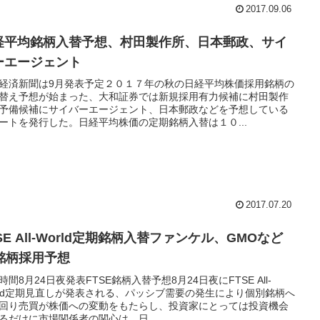
2017.09.06
経平均銘柄入替予想、村田製作所、日本郵政、サイ
ーエージェント
経済新聞は9月発表予定２０１７年の秋の日経平均株価採用銘柄の
替え予想が始まった、大和証券では新規採用有力候補に村田製作
予備候補にサイバーエージェント、日本郵政などを予想している
ートを発行した。日経平均株価の定期銘柄入替は１０...
2017.07.20
SE All-World定期銘柄入替ファンケル、GMOなど
8銘柄採用予想
時間8月24日夜発表FTSE銘柄入替予想8月24日夜にFTSE All-
rld定期見直しが発表される、パッシブ需要の発生により個別銘柄へ
回り売買が株価への変動をもたらし、投資家にとっては投資機会
るだけに市場関係者の関心は、日...