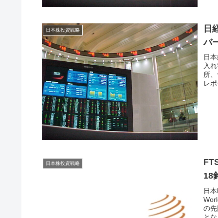
日
日本株投資戦略
バ
日本
入れ
所、
レポ
FT
日本株投資戦略
1
日本
Wo
の先
とな