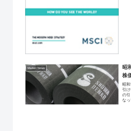
昭
Market News
株
昭和
引け
の引
なっ