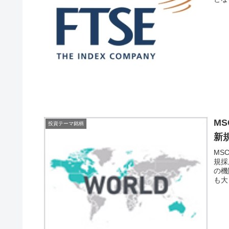
M
投資テーマ銘柄
新
MSC
規採
の機
も大