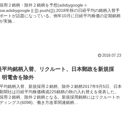
採用２銘柄・除外２銘柄を予想(adsbygoogle =
dow.adsbygoogle || []).push({});2018年秋の日経平均の銘柄入替予
ポートが話題になっている。例年10月に日経平均株価の定期銘柄
が実施...
2018.07.23
経平均銘柄入替、リクルート、日本郵政を新規採
、明電舎を除外
平均銘柄入替、新規採用２銘柄、除外２銘柄2017年9月5日、日本
新聞社は日経平均株価構成225銘柄の秋の入れ替えを発表した。
採用２銘柄、除外２銘柄となる。新規採用銘柄にはリクルートホ
ディングス(6098)、働き方改革関連銘柄...