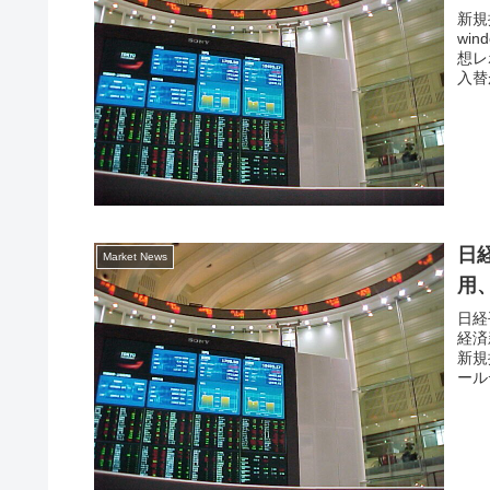
新規
win
想レ
入替
日
Market News
用
日経
経済
新規
ール