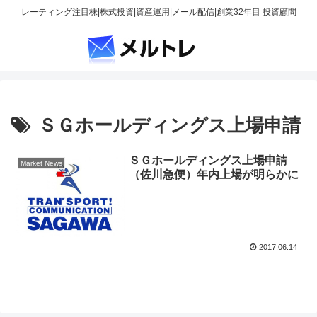
レーティング注目株|株式投資|資産運用|メール配信|創業32年目 投資顧問
ＳＧホールディングス上場申請
ＳＧホールディングス上場申請
Market News
（佐川急便）年内上場が明らかに
2017.06.14