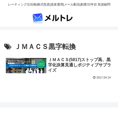
レーティング注目株|株式投資|資産運用|メール配信|創業32年目 投資顧問
ＪＭＡＣＳ黒字転換
ＪＭＡＣＳ(5817)ストップ高、黒
Market News
字化決算見通しポジティブサプラ
イズ
2017.04.14