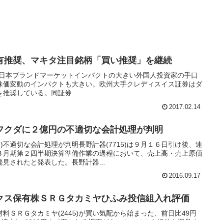
有推奨、マキタ注目銘柄「買い推奨」を継続
akita 日本ブランドマーケットインパクトの大きい外国人投資家の手口
株価変動のインパクトも大きい。欧州大手クレディスイス証券はダ
を推奨している。同証券...
2017.02.14
フクダに２億円の不適切な会計処理が判明
5)不適切な会計処理が判明長野計器(7715)は９月１６日引け後、連
３月期第２四半期決算準備作業の過程において、売上高・売上原価
見されたと発表した。長野計器...
2016.09.17
クス保有株ＳＲＧタカミヤひふみ投信組入れ評価
料ＳＲＧタカミヤ(2445)が買い気配から始まった、前日比49円