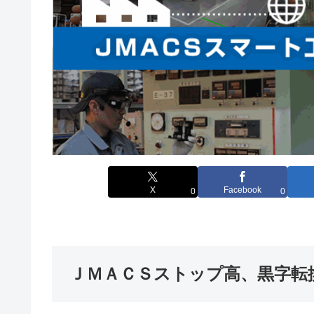
X
Facebook
0
0
ＪＭＡＣＳストップ高、黒字転