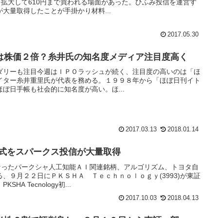
を拡大して610円まで買われる場面があった。ひふみ投信を運営す
大量取得したことが手掛かり材料...
2017.05.30
は株価２倍？糸井氏の知名度メディア注目度高く
ダリーも注目今週はＩＰＯラッシュが続く、注目度の高いのは「ほ
ーライター糸井重里氏が代表を務める。１９９８年から「ほぼ日刊イト
ぼ日手帳も社会的に知名度が高い。ほ...
2017.03.13
2018.01.14
ogy株式をスパークス投信が大量取得
になったパークシャ人工知能ＡＩ関連銘柄、アルゴリズム、トヨタ自
、９月２２日にＰＫＳＨＡ Ｔｅｃｈｎｏｌｏｇｙ(3993)が東証
A Tecnology初...
2017.10.03
2018.04.13