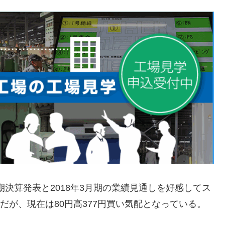
年2月期決算発表と2018年3月期の業績見通しを好感してス
円だが、現在は80円高377円買い気配となっている。