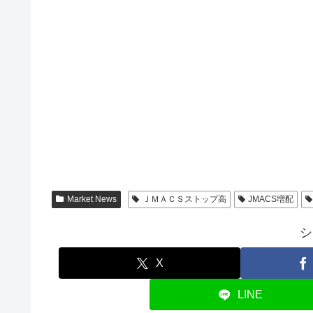
Market News
ＪＭＡＣＳストップ高
JMACS増配
シ
X
LINE