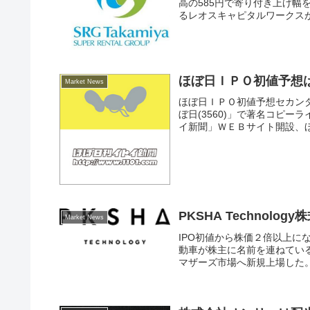
高の585円で寄り付き上げ幅
るレオスキャピタルワークスが
ほぼ日ＩＰＯ初値予想
Market News
ほぼ日ＩＰＯ初値予想セカン
ぼ日(3560)」で著名コピ
イ新聞」ＷＥＢサイト開設、ほ
PKSHA Technol
Market News
IPO初値から株価２倍以上
動車が株主に名前を連ねている
マザーズ市場へ新規上場した。PKSH