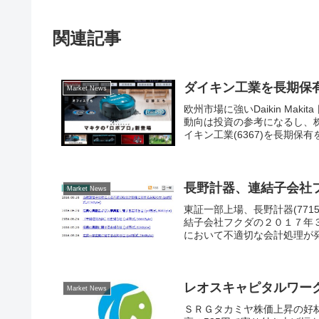
関連記事
ダイキン工業を長期保
Market News
欧州市場に強いDaikin M
動向は投資の参考になるし、
イキン工業(6367)を長期保有
長野計器、連結子会社
Market News
東証一部上場、長野計器(771
結子会社フクダの２０１７年
において不適切な会計処理が発
レオスキャピタルワー
Market News
ＳＲＧタカミヤ株価上昇の好材