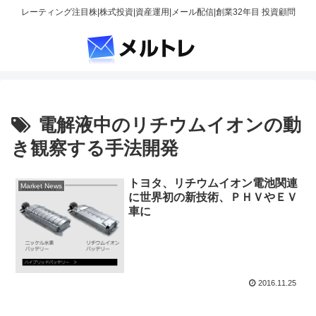
レーティング注目株|株式投資|資産運用|メール配信|創業32年目 投資顧問
電解液中のリチウムイオンの動
き観察する手法開発
トヨタ、リチウムイオン電池関連
Market News
に世界初の新技術、ＰＨＶやＥＶ
車に
2016.11.25