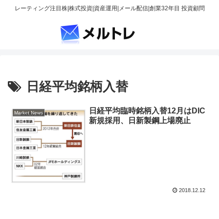
レーティング注目株|株式投資|資産運用|メール配信|創業32年目 投資顧問
日経平均銘柄入替
日経平均臨時銘柄入替12月はDIC
Market News
新規採用、日新製鋼上場廃止
2018.12.12