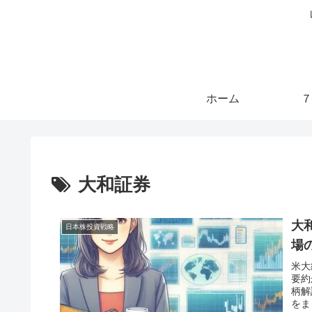
ホーム
７
大和証券
大
日本株投資戦略
場
米大
要約
柄解
をま