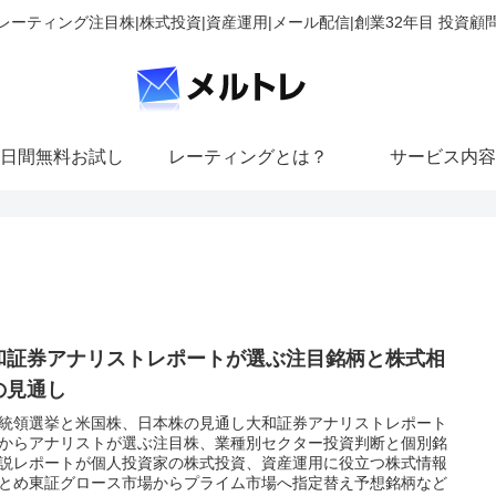
レーティング注目株|株式投資|資産運用|メール配信|創業32年目 投資顧
日間無料お試し
レーティングとは？
サービス内容
和証券アナリストレポートが選ぶ注目銘柄と株式相
の見通し
統領選挙と米国株、日本株の見通し大和証券アナリストレポート
からアナリストが選ぶ注目株、業種別セクター投資判断と個別銘
説レポートが個人投資家の株式投資、資産運用に役立つ株式情報
とめ東証グロース市場からプライム市場へ指定替え予想銘柄など