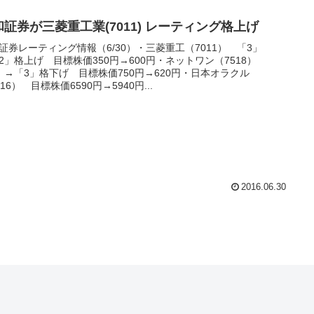
和証券が三菱重工業(7011) レーティング格上げ
証券レーティング情報（6/30）・三菱重工（7011） 「3」
2」格上げ 目標株価350円→600円・ネットワン（7518）
」→「3」格下げ 目標株価750円→620円・日本オラクル
716） 目標株価6590円→5940円...
2016.06.30