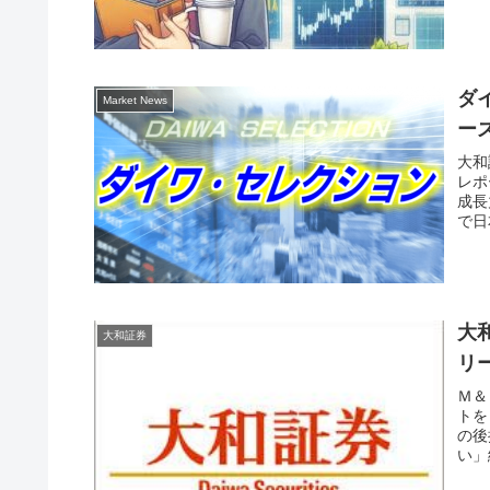
ダ
Market News
ー
大和
レポ
成長
で日
ョン
大
大和証券
リ
Ｍ＆
トを
の後
い」