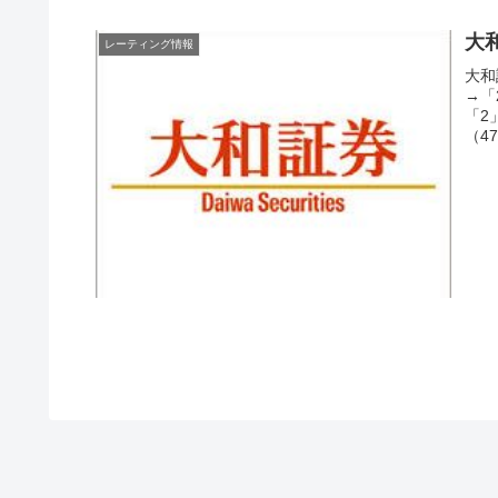
大
レーティング情報
大和
→「
「2
（4