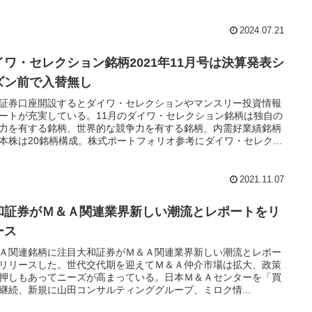
2024.07.21
イワ・セレクション銘柄2021年11月号は決算発表シ
ズン前で入替無し
証券口座開設するとダイワ・セレクションやマンスリー投資情報
ートが充実している。11月のダイワ・セレクション銘柄は独自の
力を有する銘柄、世界的な競争力を有する銘柄、内需好業績銘柄
本株は20銘柄構成。株式ポートフォリオ参考にダイワ・セレクシ
は個人投資家に人気がある。
2021.11.07
和証券がＭ＆Ａ関連業界新しい潮流とレポートをリ
ース
Ａ関連銘柄に注目大和証券がＭ＆Ａ関連業界新しい潮流とレポー
リリースした。世代交代期を迎えてＭ＆Ａ仲介市場は拡大、政策
押しもあってニーズが高まっている。日本Ｍ＆Ａセンターを「買
継続、新規に山田コンサルティンググループ、ミロク情...