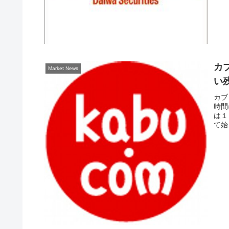
カ
Market News
い
カブ
時間
は１
て始