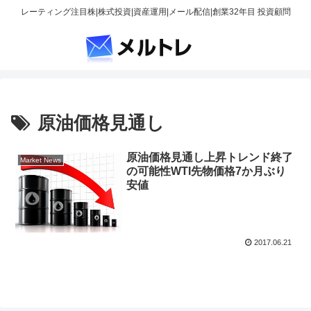
レーティング注目株|株式投資|資産運用|メール配信|創業32年目 投資顧問
原油価格見通し
原油価格見通し上昇トレンド終了
Market News
の可能性WTI先物価格7か月ぶり
安値
2017.06.21