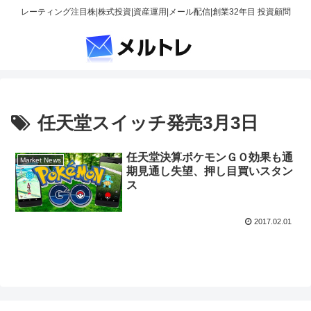
レーティング注目株|株式投資|資産運用|メール配信|創業32年目 投資顧問
任天堂スイッチ発売3月3日
任天堂決算ポケモンＧＯ効果も通
Market News
期見通し失望、押し目買いスタン
ス
2017.02.01