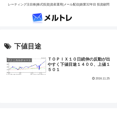
レーティング注目株|株式投資|資産運用|メール配信|創業32年目 投資顧問
下値目途
ＴＯＰＩＸ１０日続伸の反動が出
テクニカルチャート
やすく下値目途１４００、上値１
５０１
2016.11.25