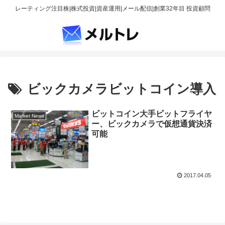
レーティング注目株|株式投資|資産運用|メール配信|創業32年目 投資顧問
ビックカメラビットコイン導入
ビットコイン大手ビットフライヤ
Market News
ー、ビックカメラで仮想通貨決済
可能
2017.04.05