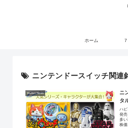
ホーム
７
ニンテンドースイッチ関連
ニ
Market News
タ
ハピ
発売
多い
株価