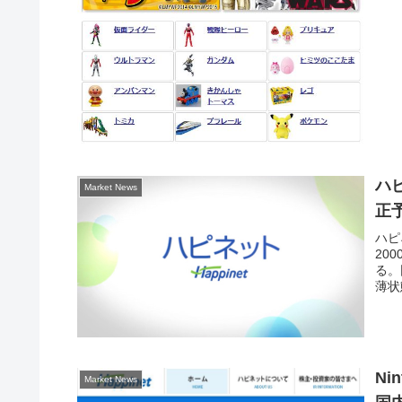
ハ
Market News
正
ハピ
20
る。
薄状態
Ni
Market News