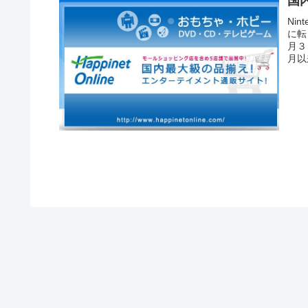
国
Ni
に転
月３
月以