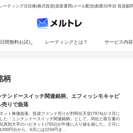
レーティング注目株|株式投資|資産運用|メール配信|創業32年目 投資顧
日間無料お試し
レーティングとは？
サービス内容
銘柄
ンテンドースイッチ関連銘柄、エフィッシモキャピ
ル売りで急落
ネット株価急落、投資ファンド売りが判明任天堂(7974)が３月に
した「ニンテンドースイッチ関連銘柄」として、同社と取引量の
玩具卸大手のハピネット(7552)が午後に入り値を崩した。２月に
1200円台から、6月には2234円ま...