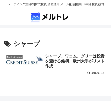
レーティング注目株|株式投資|資産運用|メール配信|創業32年目 投資顧問
シャープ
シャープ、ワコム、グリーは投資
Market News
を避ける銘柄、欧州大手がリスト
作成
2016.09.13