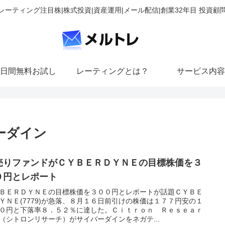
レーティング注目株|株式投資|資産運用|メール配信|創業32年目 投資顧
日間無料お試し
レーティングとは？
サービス内容
ーダイン
売りファンドがＣＹＢＥＲＤＹＮＥの目標株価を３
０円とレポート
ＢＥＲＤＹＮＥの目標株価を３００円とレポートが話題ＣＹＢＥ
ＹＮＥ(7779)が急落、８月１６日前引けの株価は１７７円安の１
０円と下落率８．５２％に達した。Ｃｉｔｒｏｎ Ｒｅｓｅａｒ
（シトロンリサーチ）がサイバーダインをネガテ...