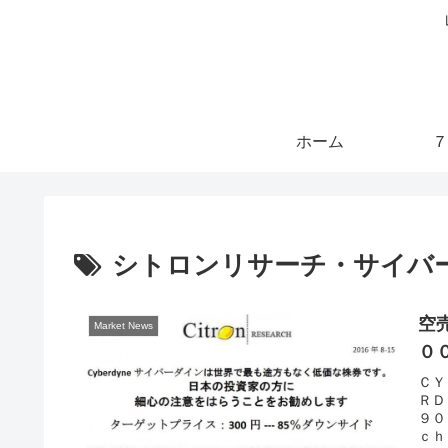
ホーム
７
シトロンリサーチ・サイバ
空
Market News
０
ＣＹ
ＲＤ
９０
ｃｈ