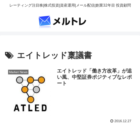
レーティング注目株|株式投資|資産運用|メール配信|創業32年目 投資顧問
エイトレッド稟議書
エイトレッド「働き方改革」が追
Market News
い風、中堅証券ポジティブなレポ
ート
2016.12.27