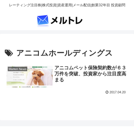
レーティング注目株|株式投資|資産運用|メール配信|創業32年目 投資顧問
アニコムホールディングス
アニコムペット保険契約数が６３
Market News
万件を突破、投資家から注目度高
まる
2017.04.20