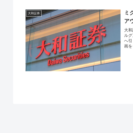
ミ
大和証券
ア
大和
ルグ
へ引
画を