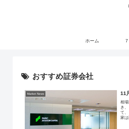
ホーム
７
おすすめ証券会社
1
Market News
相場
き、
て、
家は