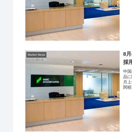
8
Market News
採
中国
品に
月上
関税