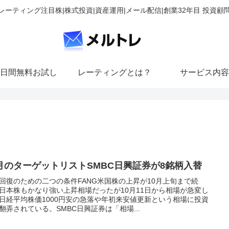
レーティング注目株|株式投資|資産運用|メール配信|創業32年目 投資顧
日間無料お試し
レーティングとは？
サービス内容
1月のターゲットリストSMBC日興証券が8銘柄入替
回復のための二つの条件FANG米国株の上昇が10月上旬まで続
日本株もかなり強い上昇相場だったが10月11日から相場が急変し
日経平均株価1000円安の急落や年初来安値更新という相場に投資
翻弄されている。SMBC日興証券は「相場...