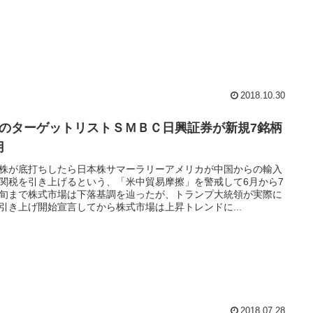
2018.10.30
月のターゲットリストＳＭＢＣ日興証券が新規7銘柄
用
株が底打ちしたら日本株サマーラリーアメリカが中国からの輸入
関税を引き上げるという、「米中貿易摩擦」を警戒して6月から7
旬まで株式市場は下落基調を辿ったが、トランプ大統領が実際に
引き上げ開始宣言してから株式市場は上昇トレンドに...
2018.07.28