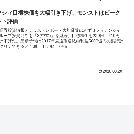
クシィ目標株価を大幅引き下げ、モンストはピーク
ウト評価
証券投資情報アナリストレポート大和証券はみずほフィナンシャ
ループ投資判断を「3(中立)」を継続、目標株価を220円→210円
き下げた。業績予想は2017年度通期連結純利益5600億円の銀行計
クリアできると予測。年間配当7円5...
2018.03.20