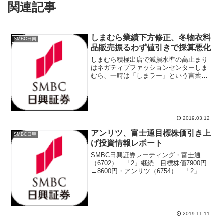
関連記事
しまむら業績下方修正、冬物衣料
SMBC日興
品販売振るわず値引きで採算悪化
しまむら積極出店で減損水準の高止まり
はネガティブファッションセンターしま
むら、一時は「しまラー」という言葉が
流行して、若者、女子高校生の間で、し
まむらで購入した衣料品に身を包むファ
ッション人気が高い時期があった。とは
いうものの、3月11日に...
2019.03.12
アンリツ、富士通目標株価引き上
SMBC日興
げ投資情報レポート
SMBC日興証券レーティング・富士通
（6702） 「2」継続 目標株価7900円
→8600円・アンリツ（6754） 「2」継
続 目標株価1800円→1900円・ゴールド
クレスト（8871） 「3」継続 目標株価
1900円→2000円・三井住...
2019.11.11