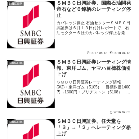
ＳＭＢＣ日興証券、国際石油開発
SMBC日興
帝石など６銘柄のレーティング停
止
カバレッジ停止 石油セクターＳＭＢＣ日
興証券は６月１３日付けレポートで、石
油セクター６社のカバレッジ停止を発
表。理由は担当アナリストの退職で、国
際石油開発帝石、石油資源開発、昭和シ
ェル石油、出光興産、富士石油、ＪＸＴ
Ｇホールディングスの投資...
2017.06.13
2018.04.13
ＳＭＢＣ日興証券レーティング情
SMBC日興
報、東洋ゴム、ヤマハ目標株価引
上げ
ＳＭＢＣ日興証券レーティング情報
(9/2)・東洋ゴム（5105） 目標株価1400
円→1600円・ブリヂストン（5108） 目
標株価4200円→4100円・ヤマハ
（7951） 目標株価2500円→2900円・ユ
ニチャーム（8113） 目標株...
2016.09.03
ＳＭＢＣ日興証券、任天堂を
SMBC日興
「３」→「２」へレーティング格
上げ