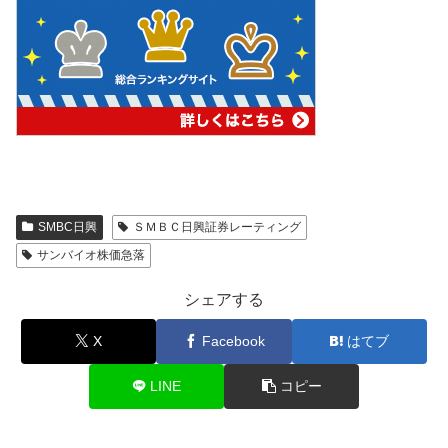
SMBC日興
ＳＭＢＣ日興証券レーティング
サンバイオ株価急落
シェアする
X
Facebook
はてブ
LINE
コピー