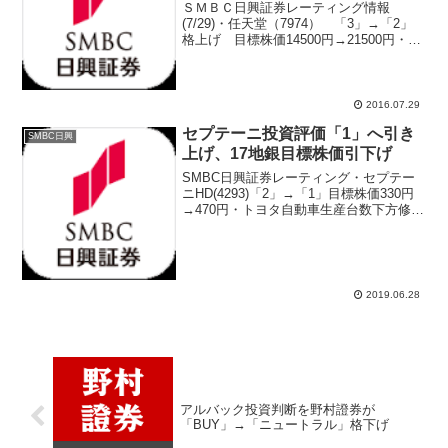
ＳＭＢＣ日興証券レーティング情報
(7/29)・任天堂（7974） 「3」→「2」
格上げ 目標株価14500円→21500円・大
東建託（1878） 目標株価18000円
→18500円・関電工（1942） 目標株価
980円→1150円・東海理化...
2016.07.29
セプテーニ投資評価「1」へ引き
SMBC日興
上げ、17地銀目標株価引下げ
SMBC日興証券レーティング・セプテー
ニHD(4293)「2」→「1」目標株価330円
→470円・トヨタ自動車生産台数下方修正
2019年8月46万台→45万5000台・地銀17
行の目標株価を引き下げ参考サラリーマ
ン投資家注目株ランキング参考...
2019.06.28
アルバック投資判断を野村證券が
「BUY」→「ニュートラル」格下げ