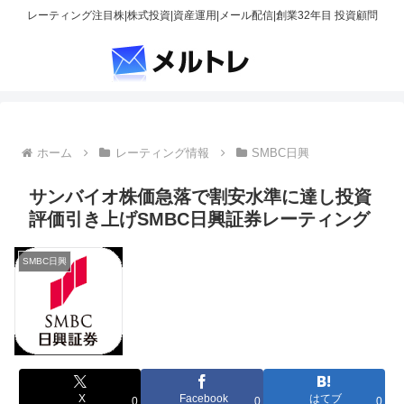
レーティング注目株|株式投資|資産運用|メール配信|創業32年目 投資顧問
ホーム
レーティング情報
SMBC日興
サンバイオ株価急落で割安水準に達し投資
評価引き上げSMBC日興証券レーティング
SMBC日興
X
Facebook
はてブ
0
0
0