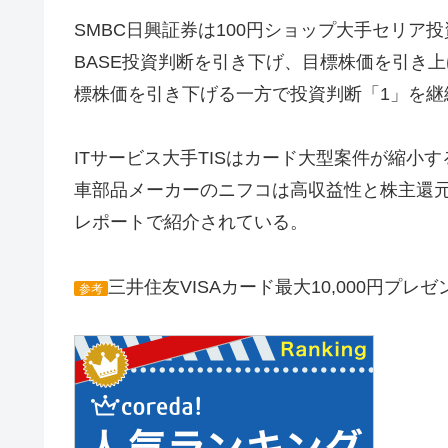
SMBC日興証券は100円ショップ大手セリア
BASE投資判断を引き下げ、目標株価を引き
標株価を引き下げる一方で投資判断「1」を継
ITサービス大手TISはカード大型案件が縮
車部品メーカーのニフコは高収益性と株主還
レポートで紹介されている。
三井住友VISAカード最大10,000円プレゼ
参考