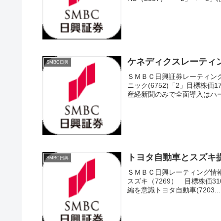
ケネディクスレーティ
SMBC日興
ＳＭＢＣ日興証券レーティング情
ニック(6752)「2」目標株
産経新聞のみで全面導入はハー
トヨタ自動車とスズキ
SMBC日興
ＳＭＢＣ日興レーティング情報(1
スズキ（7269） 目標株価310
編を意識トヨタ自動車(7203...