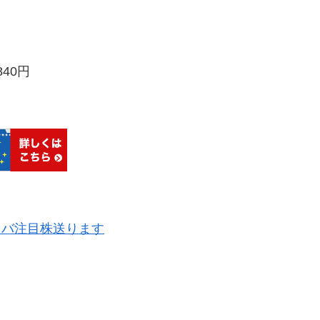
円
40円
ラバ注目株送ります