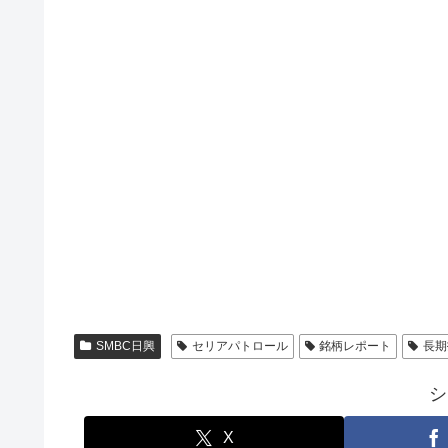
SMBC日興
セリアパトロール
銘柄レポート
長期
シ
X