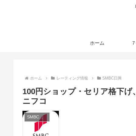
ホーム
７
ホーム
レーティング情報
SMBC日興
100円ショップ・セリア格下
ニフコ
SMBC日興