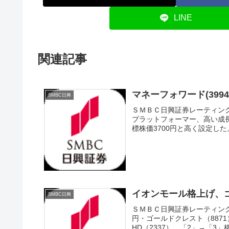
LINE
関連記事
マネーフォワード(39
SMBC日興
ＳＭＢＣ日興証券レーティン
プラットフォーマー、高い成
標株価3700円と高く設定した
イオンモール格上げ、
SMBC日興
ＳＭＢＣ日興証券レーティング
円・ゴールドクレスト（8871
HD（2337） 「2」→「3」格