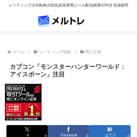
レーティング注目株|株式投資|資産運用|メール配信|創業32年目 投資顧問
ホーム
レーティング情報
岡三証券
カプコン「モンスターハンターワールド：
アイスボーン」注目
岡三証券
X
Facebook
はてブ
0
0
0