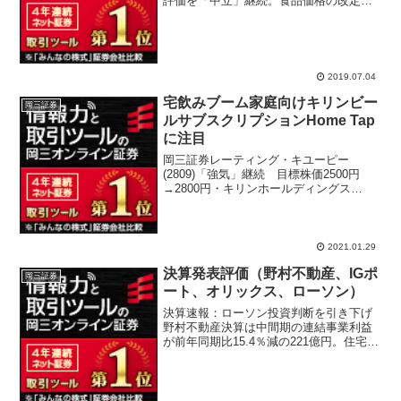
評価を「中立」継続。食品価格の改定に
より、2020年3月期連結業績が10％営業
利益増加と予想しているが、プロバイオ
ティクスヨーグルトに代わる成長事業が
見当たらない...
2019.07.04
宅飲みブーム家庭向けキリンビー
岡三証券
ルサブスクリプションHome Tap
に注目
岡三証券レーティング・キユーピー
(2809)「強気」継続 目標株価2500円
→2800円・キリンホールディングス
(2503)「中立」継続 目標株価2150円
→2500円・岡三オンライン証券口座開設
で全額キャッシュバックキリンビール家
庭向けの...
2021.01.29
決算発表評価（野村不動産、IGポ
岡三証券
ート、オリックス、ローソン）
決算速報：ローソン投資判断を引き下げ
野村不動産決算は中間期の連結事業利益
が前年同期比15.4％減の221億円。住宅分
譲益が減少した事が減益決算となった原
因。IGポート決算は営業利益が前年同期1
億4000万円の赤字から、1億7000万円の
利益...