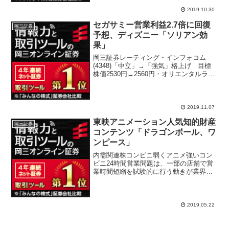
2019.10.30
セガサミー営業利益2.7倍に回復
岡三証券
予想、ディズニー「ソリアン効
果」
岡三証券レーティング・インフォコム
(4348)「中立」→「強気」格上げ 目標
株価2530円→2560円・オリエンタルラン
ド(4661)「強気」→「中立」格下げ・セ
ガサミーホールディングス(6460)「強
気」継続 目標株価1900円→2200...
2019.11.07
東映アニメーション人気知的財産
岡三証券
コンテンツ「ドラゴンボール、ワ
ンピース」
内需関連株コンビニ弱くアニメ強いコン
ビニ24時間営業問題は、一部の店舗で営
業時間短縮を試験的に行う動きが業界全
体に動いている。こうした中、ローソン
2019年2月期営業利益は経費削減で通期計
画を上回ったが減益決算となった。2020
年業績予想は...
2019.05.22