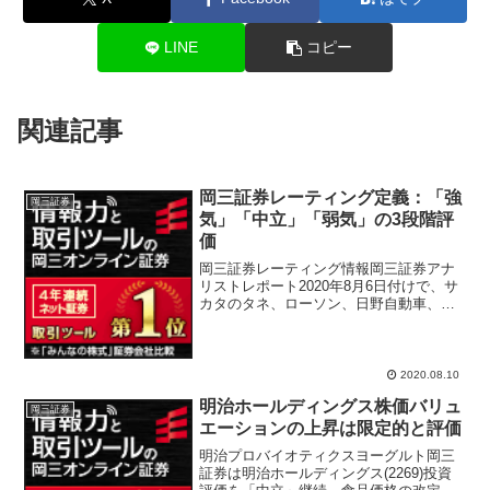
LINE
コピー
関連記事
岡三証券レーティング定義：「強
岡三証券
気」「中立」「弱気」の3段階評
価
岡三証券レーティング情報岡三証券アナ
リストレポート2020年8月6日付けで、サ
カタのタネ、ローソン、日野自動車、カ
プコン決算発表レビューから投資判断・
目標株価を出している。岡三証券レーテ
ィング定義「強気」：今後6か月以内の目
標株価が現在の株...
2020.08.10
明治ホールディングス株価バリュ
岡三証券
エーションの上昇は限定的と評価
明治プロバイオティクスヨーグルト岡三
証券は明治ホールディングス(2269)投資