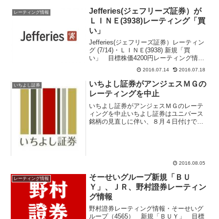
Jefferies(ジェフリーズ証券）が
レーティング情報
ＬＩＮＥ(3938)レーティング「買
い」
Jefferies(ジェフリーズ証券）レーティン
グ (7/14)・ＬＩＮＥ(3938) 新規「買
い」 目標株価4200円レーティング情報
をメール配信 登録はコチラ上場前の銘
2016.07.14
2016.07.18
柄にレーティングが付与されるのは極め
て異例なことブルームバーグ端末（...
いちよし証券がアンジェスＭＧの
いちよし証券
レーティングを中止
いちよし証券がアンジェスＭＧのレーテ
ィングを中止いちよし証券はユニバース
銘柄の見直しに伴い、８月４日付けでア
ンジェスＭＧ(4563)のレーティングを中
止と発表している。従来はレーティング
「Ｃ」、フェアバリュー１７０円を
→「中止」にした。メル...
2016.08.05
そーせいグループ新規「ＢＵ
レーティング情報
Ｙ」、ＪＲ、野村證券レーティン
グ情報
野村證券レーティング情報・そーせいグ
ループ（4565） 新規「ＢＵＹ」 目標