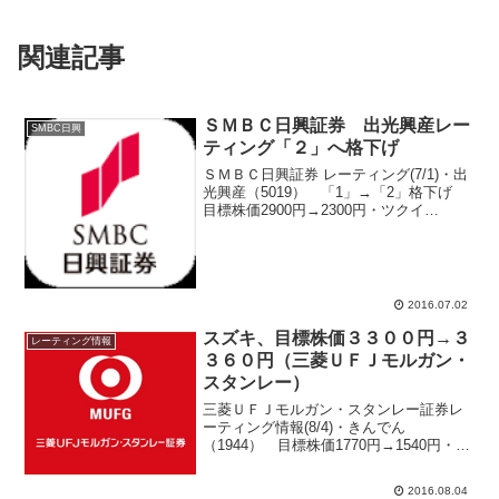
関連記事
ＳＭＢＣ日興証券 出光興産レー
SMBC日興
ティング「２」へ格下げ
ＳＭＢＣ日興証券 レーティング(7/1)・出
光興産（5019） 「1」→「2」格下げ
目標株価2900円→2300円・ツクイ
（2398） 目標株価1500円→1700円・日
清食品（2897） 目標株価6170円→5750
円・共立メンテナンス...
2016.07.02
スズキ、目標株価３３００円→３
レーティング情報
３６０円（三菱ＵＦＪモルガン・
スタンレー）
三菱ＵＦＪモルガン・スタンレー証券レ
ーティング情報(8/4)・きんでん
（1944） 目標株価1770円→1540円・帝
国ホテル（9708） 目標株価2570円
→2540円・スズキ（7269） 目標株価
2016.08.04
3300円→3360円三菱ＵＦＪモルガン...