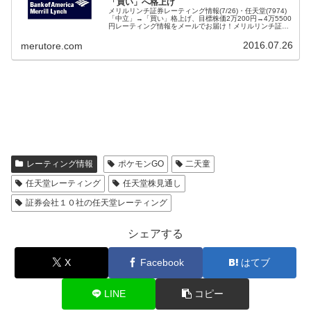
「買い」へ格上げ
メリルリンチ証券レーティング情報(7/26)・任天堂(7974)
「中立」→「買い」格上げ、目標株価2万200円→4万5500
円レーティング情報をメールでお届け！メリルリンチ証券
が任天堂のレーティングを格上げ、アナリストはPokemon
Go...
2016.07.26
merutore.com
レーティング情報
ポケモンGO
二天童
任天堂レーティング
任天堂株見通し
証券会社１０社の任天堂レーティング
シェアする
X
Facebook
はてブ
LINE
コピー