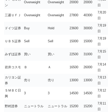
Overweight
Overweight
20000
20000
ン
日
7月20
三菱ＵＦＪ
Overweight
Overweight
27800
40300
日
7月19
ドイツ証券
Buy
Hold
23600
30000
日
7月19
ＵＢＳ証券
Sell
Sell
15000
15000
日
7月15
みずほ証券
買い
買い
22500
31000
日
7月14
岩井コスモ
Ｂ
Ａ
16500
26000
日
カリヨン証
7月13
売り
売り
13000
13000
券
日
ＳＭＢＣ日
7月12
3
3
14500
14500
興
日
7月11
野村證券
ニュートラル
ニュートラル
15200
15200
日