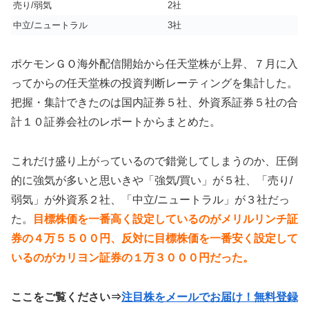
売り/弱気
2社
中立/ニュートラル
3社
ポケモンＧＯ海外配信開始から任天堂株が上昇、７月に入
ってからの任天堂株の投資判断レーティングを集計した。
把握・集計できたのは国内証券５社、外資系証券５社の合
計１０証券会社のレポートからまとめた。
これだけ盛り上がっているので錯覚してしまうのか、圧倒
的に強気が多いと思いきや「強気/買い」が５社、「売り/
弱気」が外資系２社、「中立/ニュートラル」が３社だっ
た。
目標株価を一番高く設定しているのがメリルリンチ証
券の４万５５００円、反対に目標株価を一番安く設定して
いるのがカリヨン証券の１万３０００円だった。
ここをご覧ください⇒
注目株をメールでお届け！無料登録