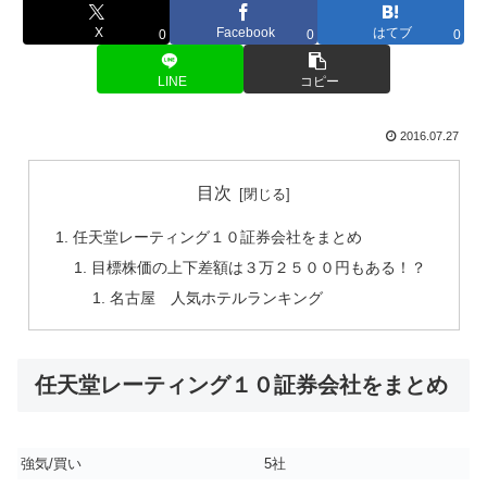
X
Facebook
はてブ
0
0
0
LINE
コピー
2016.07.27
目次
任天堂レーティング１０証券会社をまとめ
目標株価の上下差額は３万２５００円もある！？
名古屋 人気ホテルランキング
任天堂レーティング１０証券会社をまとめ
強気/買い
5社