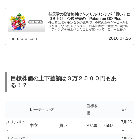
任天堂の投資格付けをメリルリンチが「買い」に
引き上げ、今後発売の「Pokemon GO Plus」
任天堂はポケモンＧＯの成功で、今後の新作ゲームへ注目
度が高くなったメリルリンチ日本証券が任天堂(7974)のレ
ーティングを格上げしたことが伝わっている。同証券のア
ナリストは、投資格付けを「中立」から「買い」に引き上
げた。任天堂は今後発売され...
2016.07.26
merutore.com
目標株価の上下差額は３万２５００円もあ
る！？
目標株
レーティング
日付
価
メリルリン
7月25
中立
買い
20200
45500
チ
日
ＪＰモルガ
7月25