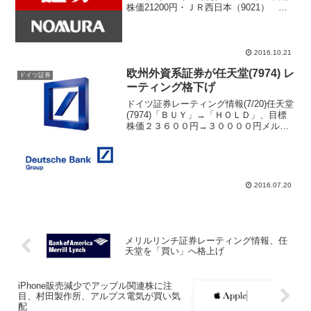
株価21200円・ＪＲ西日本（9021）
「ニュートラル」→「ＢＵＹ」格上げ
目標株価7200円→8200円・ＪＲ東海
（9022） 「ＢＵＹ」→「ニュートラ
ル」格下...
2016.10.21
欧州外資系証券が任天堂(7974) レ
ドイツ証券
ーティング格下げ
ドイツ証券レーティング情報(7/20)任天堂
(7974)「ＢＵＹ」→「ＨＯＬＤ」、目標
株価２３６００円→３００００円メルア
ド登録でレーティング情報をメール配信
2016.07.20
メリルリンチ証券レーティング情報、任
天堂を「買い」へ格上げ
iPhone販売減少でアップル関連株に注
目、村田製作所、アルプス電気が買い気
配