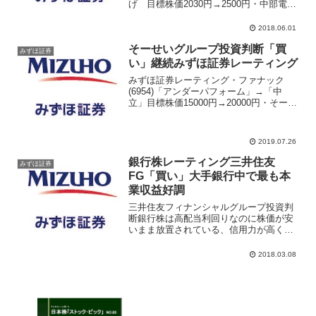
げ 目標株価2030円→2500円・中部電力
（9502） 「買い」→「中立」格下げ
目標株価1700円→1800円・東北電力
2018.06.01
（9506） 「買い」→「中立」格下げ
そーせいグループ投資判断「買
目...
みずほ証券
い」継続みずほ証券レーティング
みずほ証券レーティング・ファナック
(6954)「アンダーパフォーム」→「中
立」目標株価15000円→20000円・そーせ
いグループ(4565)「買い」目標株価3600
円→3800円・日総工産(6569)新規「中
立」目標株価1600円参考サラ...
2019.07.26
銀行株レーティング三井住友
みずほ証券
FG「買い」大手銀行中で最も本
業収益好調
三井住友フィナンシャルグループ投資判
断銀行株は高配当利回りなのに株価が安
いまま放置されている、信用力が高く個
人投資家が保有する銘柄の多くにメガバ
ンク株が多い。株価収益的に最も人気が
2018.03.08
高いのが三菱ＵＦＪフィナンシャル・グ
ループ(8306)、次い...