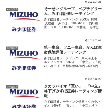
→4900円・JFEホールディングス(5411)
2021.04.26
「買い」継続 目標株価1500円→17...
そーせいグループ、ペプチドリー
みずほ証券
ム、みずほ証券レーティング
みずほ証券レーティング（6/30）1801
大成建 みずほ 2016/6/30 買い据
置 850→10001802 大林組 みずほ
2016/6/30 中立据置 11501803 ...
2016.07.01
第一生命、ソニー生命、かんぽ生
みずほ証券
命保険評価レーティング
みずほ証券レーティング・東京海上ホー
ルディングス（8766） 「中立」→「買
い」格上げ 目標株価5450円→6000円・
ソニーフィナンシャル（8729） 「買
い」→「中立」格下げ 目標株価2100円
→2150円・第一生命ホールディングス
2017.12.20
（8...
タカラバイオ「買い」→「中立」
みずほ証券
格下げみずほ証券レーティング情
報
みずほ証券レーティング情報・タカラバ
イオ（4974）「買い」→「中立」格下