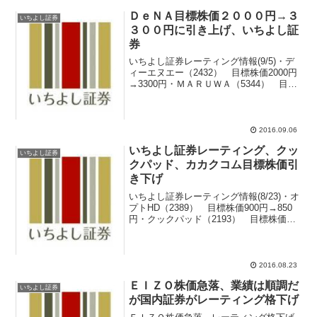
ＤｅＮＡ目標株価２０００円→３
いちよし証券
３００円に引き上げ、いちよし証
券
いちよし証券レーティング情報(9/5)・デ
ィーエヌエー（2432） 目標株価2000円
→3300円・ＭＡＲＵＷＡ（5344） 目標
株価3700円→4200円無料体験７日間、レ
ーティングと注目株をお届けします！
(adsbygoogle = w...
2016.09.06
いちよし証券レーティング、クッ
いちよし証券
クパッド、カカクコム目標株価引
き下げ
いちよし証券レーティング情報(8/23)・オ
プトHD（2389） 目標株価900円→850
円・クックパッド（2193） 目標株価
850円→750円・カカクコム（2371） 目
標株価1800円→1600円・日新電機
（6641） 目標株価150...
2016.08.23
ＥＩＺＯ株価急落、業績は順調だ
いちよし証券
が国内証券がレーティング格下げ