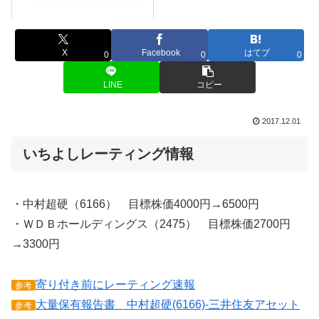
X
Facebook
はてブ
0
0
0
LINE
コピー
2017.12.01
いちよしレーティング情報
・中村超硬（6166） 目標株価4000円→6500円
・ＷＤＢホールディングス（2475） 目標株価2700円
→3300円
寄り付き前にレーティング速報
参考
大量保有報告書 中村超硬(6166)-三井住友アセット
参考