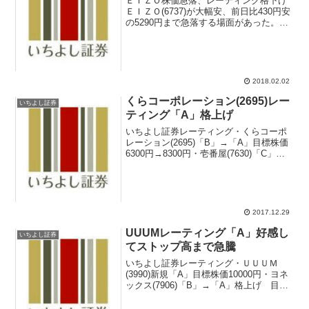
ＥＩＺＯ株価急落、レーティング格下げ
ＥＩＺＯ(6737)が大幅安、前日比430円安
の5290円まで急落する場面があった。現
在は下げ幅を縮小して330円安の5390円
（下落率5.77％)となっている。2月1日は
決算を好感して590円高の572...
2018.02.02
くらコーポレーション(2695)レー
いちよし証券
ティング「A」格上げ
いちよし証券レーティング・くらコーポ
レーション(2695)「B」→「A」目標株価
6300円→8300円・壱番屋(7630)「C」目
標株価3500円→3400円・アルチザネット
ワークス(6778)「B」目標株価780円→870
円楽天が第4の携...
2017.12.29
UUUMレーティング「A」好感し
いちよし証券
てストップ高まで急騰
いちよし証券レーティング・ＵＵＵＭ
(3990)新規「A」目標株価10000円・ヨネ
ックス(7906)「B」→「A」格上げ 目標
株価900円・トラストテック(2154)目標株
価5500円→6900円参考サラリーマン投資