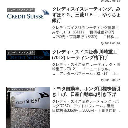
2019.06.14
クレディスイスレーティング、み
クレディ・スイス証券
ずほＦＧ、三菱ＵＦＪ、ゆうちょ
銀行
クレディスイス証券レーティング情報・
みずほＦＧ（8411） 目標株価240円
→250円・京都銀行（8369） 目標株価
1510円→1500円・あおぞら銀行(8304)
2017.01.16
目標株価440円→460円・ゆうちょ銀行
(7182) 目標株価1360円...
クレディ・スイス証券 川崎重工
クレディ・スイス証券
(7012) レーティング格下げ
クレディ・スイス証券 レーティング・川
崎重工（7012） 「ニュートラル」
→「アンダーパフォーム」格下げ 目標
株価300円→260円・アルプス電気
2016.06.27
(6770) 目標株価3250円→2900円・村田
製作所(6981) 目標株価20900円→1...
トヨタ自動車、ホンダ目標株価引
クレディ・スイス証券
き上げ、日産自動車は引き下げ
クレディ・スイス証券レーティング・ホ
ンダ(7267)「アウトパフォーム」継続
目標株価3350円→3800円・トヨタ自動車
(7203)「ニュートラル」継続 目標株価
7300円→7900円・日産自動車(7201)「ニ
ュートラル」継続 目標株価...