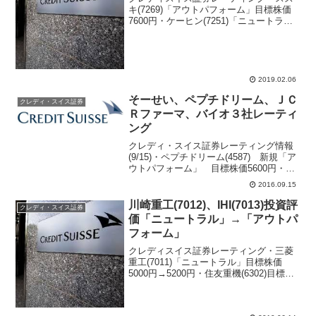
キ(7269)「アウトパフォーム」目標株価
7600円・ケーヒン(7251)「ニュートラ
ル」目標株価2300円・横河電機(6841)
「アウトパフォーム」目標株価2700円・
千代田化工建設(6366)「アンダ...
2019.02.06
そーせい、ペプチドリーム、ＪＣ
クレディ・スイス証券
Ｒファーマ、バイオ３社レーティ
ング
クレディ・スイス証券レーティング情報
(9/15)・ペプチドリーム(4587) 新規「ア
ウトパフォーム」 目標株価5600円・そ
ーせいグループ(4565) 新規「ニュート
2016.09.15
ラル」 目標株価19700円・ＪＣＲファー
マ(4552) 新規「ニュート...
川崎重工(7012)、IHI(7013)投資評
クレディ・スイス証券
価「ニュートラル」→「アウトパ
フォーム」
クレディスイス証券レーティング・三菱
重工(7011)「ニュートラル」目標株価
5000円→5200円・住友重機(6302)目標株
価4000円→3600円・NTTドコモ(9437)
「ニュートラル」目標株価2700円→2800
円・楽天(4755)...