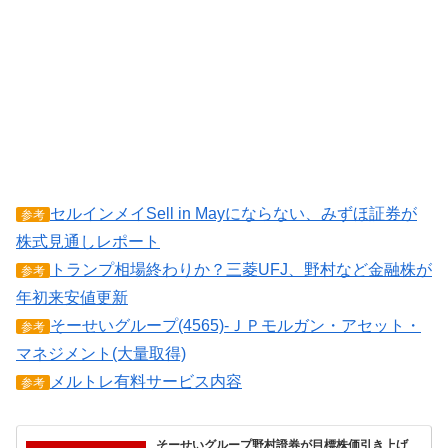
セルインメイSell in Mayにならない、みずほ証券が
参考
株式見通しレポート
トランプ相場終わりか？三菱UFJ、野村など金融株が
参考
年初来安値更新
そーせいグループ(4565)-ＪＰモルガン・アセット・
参考
マネジメント(大量取得)
メルトレ有料サービス内容
参考
そーせいグループ野村證券が目標株価引き上げ