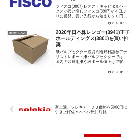
フィスコ(3807) レオス・キャピタルワー
クスが買い増しフィスコ(3807)が４日ぶ
りに反発、買い先行から始まり２０円高
の３１９円まで上昇する場面もあった。
2016.07.08
３月高値、６５７円から株価は２５１円
まで下落したために上値はシコリが残っ
2020年日本株レンゴー(3941)王子
Market News
て重たい状...
ホールディングス(3861)を買い推
奨
紙パルプセクター投資判断野村證券アナ
リストレポート紙パルプセクターでは、
国内の印刷用紙や段ボール値上げで収益
性が大幅に回復したため、2021年3月期の
増益率は鈍化すると予想。パルプ価格は
2020.01.05
在庫調整の進展により上昇に転じるとみ
て、段ボールのマー...
富士通、ソレキアＴＯＢ価格を5000円に
引き上げ佐々木ベジ氏に対抗