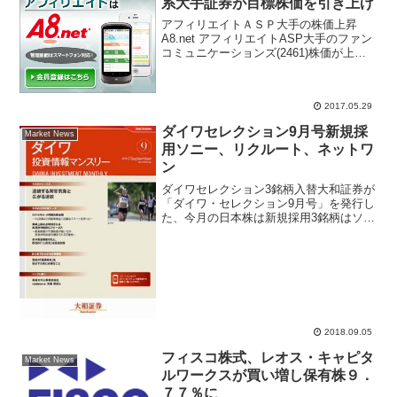
系大手証券が目標株価を引き上げ
アフィリエイトＡＳＰ大手の株価上昇
A8.net アフィリエイトASP大手のファン
コミュニケーションズ(2461)株価が上昇
中。インターネット広告市場が成長して
いることや、ターゲティング型アドネッ
トワークへが得意な同社の月次売り上げ
2017.05.29
動向が株価...
ダイワセレクション9月号新規採
Market News
用ソニー、リクルート、ネットワ
ン
ダイワセレクション3銘柄入替大和証券が
「ダイワ・セレクション9月号」を発行し
た、今月の日本株は新規採用3銘柄はソニ
ー、リクルートホールディングス、ネッ
トワンシステムズ、削除3銘柄は日本M＆
Aセンター、テルモ、資生堂で3銘柄の入
替が行われた。...
2018.09.05
フィスコ株式、レオス・キャピタ
Market News
ルワークスが買い増し保有株９．
７７％に