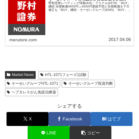
野村證券レーティング情報(4/6)・アスクル(2678) 「BUY」
継続 目標株価4600円→4000円業績予想と目標株価を下方
修正も「BUY」継続・そーせいグループ(4565) 「BUY」継
続 目標株価21000円→21200円そーせいグ...
2017.04.06
merutore.com
Market News
HTL-1071フェーズ1試験
そーせいグループHTL-1071
そーせいグループ投資判断
ヘプタレスがん免疫治療薬
シェアする
X
Facebook
はてブ
LINE
コピー