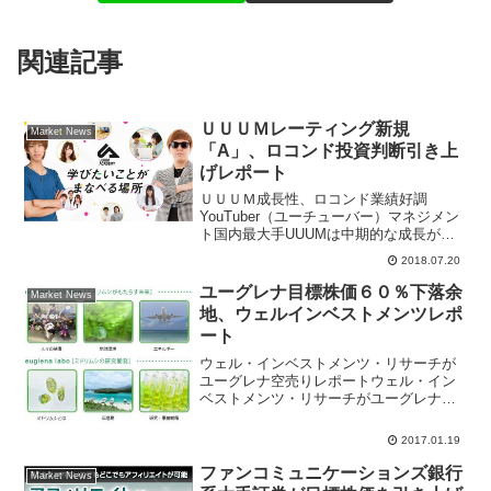
関連記事
ＵＵＵＭレーティング新規
Market News
「A」、ロコンド投資判断引き上
げレポート
ＵＵＵＭ成長性、ロコンド業績好調
YouTuber（ユーチューバー）マネジメン
ト国内最大手UUUMは中期的な成長が期
待できるとして、岩井コスモ証券がレー
2018.07.20
ティング「A」、目標株価6500円で新規
カバレッジ開始。7月18日の終値は5530
ユーグレナ目標株価６０％下落余
Market News
円で上昇...
地、ウェルインベストメンツレポ
ート
ウェル・インベストメンツ・リサーチが
ユーグレナ空売りレポートウェル・イン
ベストメンツ・リサーチがユーグレナ
(2931)の投資評価「売り」とするレポー
トを発行したと市場関係者の間で話題に
2017.01.19
なっている。１２月にＳＭＣ(6273)の空
売りレポートが...
ファンコミュニケーションズ銀行
Market News