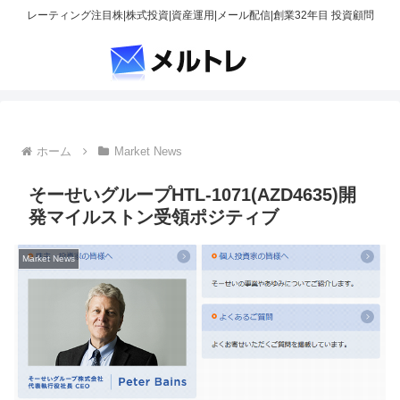
レーティング注目株|株式投資|資産運用|メール配信|創業32年目 投資顧問
ホーム
Market News
そーせいグループHTL-1071(AZD4635)開
発マイルストン受領ポジティブ
Market News