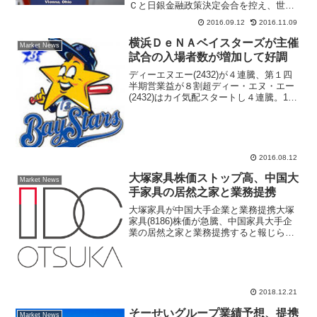
Ｃと日銀金融政策決定会合を控え、世界
の株式・為替マーケットは再びリスクオ
2016.09.12
2016.11.09
フの動きとなった。米国利上げ観測が高
まる要人発言などを受け、週末のＮＹダ
横浜ＤｅＮＡベイスターズが主催
Market News
ウ工業３０種平均株価は約...
試合の入場者数が増加して好調
ディーエヌエー(2432)が４連騰、第１四
半期営業益が８割超ディー・エヌ・エー
(2432)はカイ気配スタートし４連騰。10
日引け後、17年３月期第１四半期の連結
決算を発表した。売上収益は前年同期比
1.5％増の382億8400万円、営業利益は...
2016.08.12
大塚家具株価ストップ高、中国大
Market News
手家具の居然之家と業務提携
大塚家具が中国大手企業と業務提携大塚
家具(8186)株価が急騰、中国家具大手企
業の居然之家と業務提携すると報じられ
たことが経営再建にポジティブ材料にな
るとみられ寄り付き前から買い注文が集
まった。前日比40円高の303円で寄り付
き、そのまま値...
2018.12.21
そーせいグループ業績予想、提携
Market News