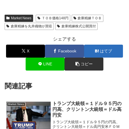
Market News
ＴＯＢ価格148円
倉庫精練ＴＯＢ
倉庫精練を丸井織物が買収
倉庫精練株式公開買付
シェアする
X
Facebook
はてブ
LINE
コピー
関連記事
トランプ大統領＝１ドル９５円の
Market News
円高、クリントン大統領＝ドル高
円安
トランプ大統領＝１ドル９５円の円高、
クリントン大統領＝ドル高円安米ＦＯＭ