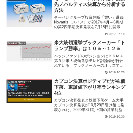
先ノバルティス決算から分析する
方法
そーせいグループ投資判断「買い」継続
Novartis（スイス）が2017年4月～6月期
の第2四半期決算発表を7月18日に開示し
た。ノバルティス社はそーせいグループ
2017.07.19
が権利を保有するＣＯＰＤ治療薬（慢性
閉塞性肺疾患）シーブリ、ウルティブロ
米大統領選挙ブックメーカー「ト
Market News
を販売...
ランプ勝率」は１０％～１２％
ヘッジファンドのポジションは２６ＭＡ
第３回米大統領選挙テレビ討論会が行わ
れている、ブックメーカーのオッズでは
トランプ候補が勝利する確率が
2016.10.20
PredictWiseが１０％、Five ThirtyEightが
１２．４％と出ている。ブックメーカー
カプコン決算ポジティブだが株価
Market News
の...
下落、東証値下がり率ランキング
4位
カプコン決算発表と株価下落ゲーム大手
カプコン決算発表が10月29日引け後に発
表された。2020年3月期上期の営業利益は
前年比33.2％増の140億円、IFISコンセン
2019.10.30
サス130億円を上回り、証券アナリストか
らカプコン決算ポジティブとの評価。...