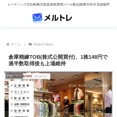
レーティング注目株|株式投資|資産運用|メール配信|創業32年目 投資顧問
ホーム
Market News
倉庫精練TOB(株式公開買付)、1株148円で
過半数取得後も上場維持
Market News