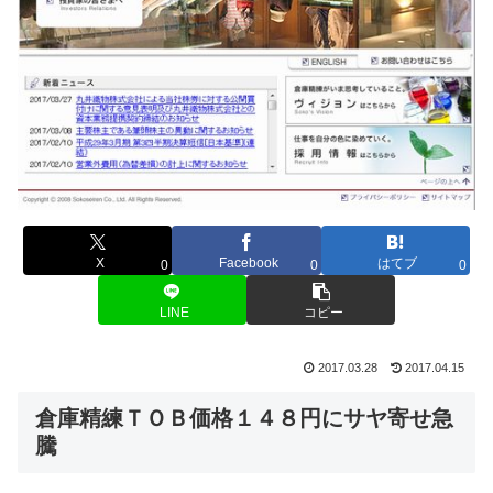
X
Facebook
はてブ
0
0
0
LINE
コピー
2017.03.28
2017.04.15
倉庫精練ＴＯＢ価格１４８円にサヤ寄せ急
騰