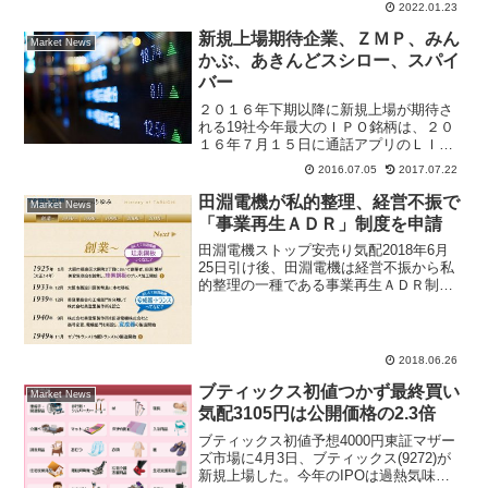
2022.01.23
ュー株（成長株・割安株）を銘柄紹介。
証券会社の推奨銘柄・参考銘柄をスイン
新規上場期待企業、ＺＭＰ、みん
Market News
グトレード活用して株で儲ける
かぶ、あきんどスシロー、スパイ
バー
２０１６年下期以降に新規上場が期待さ
れる19社今年最大のＩＰＯ銘柄は、２０
１６年７月１５日に通話アプリのＬＩＮ
Ｅ(3938)が新規上場となる。コメダ珈琲
2016.07.05
2017.07.22
店(3543)の新規上場も面白い案件だった
が、ＬＩＮＥの次に大型ＩＰＯはＪＲ九
田淵電機が私的整理、経営不振で
Market News
州との見方...
「事業再生ＡＤＲ」制度を申請
田淵電機ストップ安売り気配2018年6月
25日引け後、田淵電機は経営不振から私
的整理の一種である事業再生ＡＤＲ制度
の申請をしたと発表。上場廃止にはなら
ないが、投資家は不安から投げ売り状
態、東証一部市場値下がり率ランキング
２位に入った。田淵電...
2018.06.26
ブティックス初値つかず最終買い
Market News
気配3105円は公開価格の2.3倍
ブティックス初値予想4000円東証マザー
ズ市場に4月3日、ブティックス(9272)が
新規上場した。今年のIPOは過熱気味と