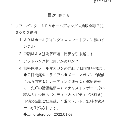
2016.07.19
目次
ソフトバンク、ＡＲＭホールディングス買収金額３兆
３０００億円
ＡＲＭホールディングス＝スマートフォン界のイ
ンテル
巨額Ｍ＆Ａは為替市場に円安を引き起こす
ソフトバンク株は買いか売りか？
無料体験メールマガジンの詳細 ７日間無料お試し
◆７日間無料トライアル◆メールマガジンで配信
される内容１）レーティング速報２）銘柄速報
３）兜町の話題銘柄４）アナリストレポート拾い
読み５）今日のポジティブ＆ネガティブ銘柄６）
市場の話題ご登録後、１週間メルトレ無料体験メ
ールが配信されます。
◆...merutore.com2022.01.07