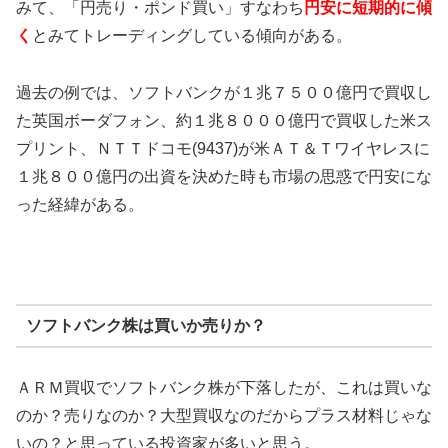
みて、「円売り・ポンド買い」すなわち
円安に短期的に傾
く
とみてトレーディングしている傾向がある。
過去の例では、ソフトバンクが１兆７５００億円で買収し
た英国ボーダフォン、約１兆８０００億円で買収した米ス
プリント、ＮＴＴドコモ(9437)が米ＡＴ＆Ｔワイヤレスに
１兆８００億円の出資を決めた時も市場の思惑で円安にな
った経緯がある。
ソフトバンク株は買いか売りか？
ＡＲＭ買収でソフトバンク株が下落したが、これは買いな
のか？売りなのか？大型買収なのだからプラス材料じゃな
いの？と思っている投資家が多いと思う。