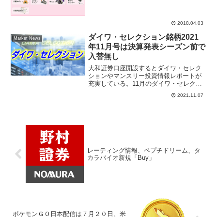
も言えるほど初値騰落率が高いパフォー
マンスが続いており、上場初日に初値が
つかないIPO銘柄が連続している。ＦＩ
2018.04.03
ＳＣＯ新...
ダイワ・セレクション銘柄2021
Market News
年11月号は決算発表シーズン前で
入替無し
大和証券口座開設するとダイワ・セレク
ションやマンスリー投資情報レポートが
充実している。11月のダイワ・セレクシ
ョン銘柄は独自の成長力を有する銘柄、
2021.11.07
世界的な競争力を有する銘柄、内需好業
績銘柄で日本株は20銘柄構成。株式ポー
トフォリオ参考にダイワ・セレクション
は個人投資家に人気がある。
レーティング情報、ペプチドリーム、タ
カラバイオ新規「Buy」
ポケモンＧＯ日本配信は７月２０日、米