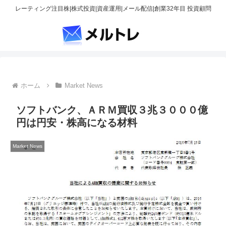
レーティング注目株|株式投資|資産運用|メール配信|創業32年目 投資顧問
ホーム
Market News
ソフトバンク、ＡＲＭ買収３兆３０００億
円は円安・株高になる材料
Market News