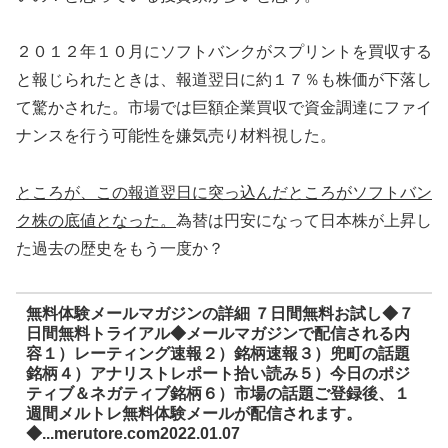
２０１２年１０月にソフトバンクがスプリントを買収する
と報じられたときは、報道翌日に約１７％も株価が下落し
て驚かされた。市場では巨額企業買収で資金調達にファイ
ナンスを行う可能性を嫌気売り材料視した。
ところが、この報道翌日に突っ込んだところがソフトバン
ク株の底値となった。
為替は円安になって日本株が上昇し
た過去の歴史をもう一度か？
無料体験メールマガジンの詳細 ７日間無料お試し◆７
日間無料トライアル◆メールマガジンで配信される内
容１）レーティング速報２）銘柄速報３）兜町の話題
銘柄４）アナリストレポート拾い読み５）今日のポジ
ティブ＆ネガティブ銘柄６）市場の話題ご登録後、１
週間メルトレ無料体験メールが配信されます。
◆...merutore.com2022.01.07