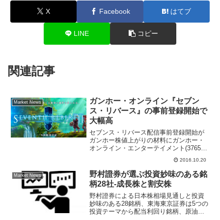
X
Facebook
はてブ
LINE
コピー
関連記事
ガンホー・オンライン『セブン
Market News
ス・リバース』の事前登録開始で
大幅高
セブンス・リバース配信事前登録開始が
ガンホー株値上がりの材料にガンホー・
オンライン・エンターテイメント(3765)
が後場急伸。前日比33円（13.9％）高の
2016.10.20
271円まで買われて、個別銘柄では東証１
部の値上がり率ランキングで２位。きょ
野村證券が選ぶ投資妙味のある銘
Market News
う20日...
柄28社-成長株と割安株
野村證券による日本株相場見通しと投資
妙味のある28銘柄、東海東京証券は5つの
投資テーマから配当利回り銘柄、原油高
の恩恵を受ける銘柄、グロース株・バリ