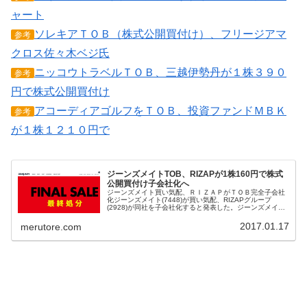
ャート
ソレキアＴＯＢ（株式公開買付け）、フリージアマ
参考
クロス佐々木ベジ氏
ニッコウトラベルＴＯＢ、三越伊勢丹が１株３９０
参考
円で株式公開買付け
アコーディアゴルフをＴＯＢ、投資ファンドＭＢＫ
参考
が１株１２１０円で
ジーンズメイトTOB、RIZAPが1株160円で株式
公開買付け子会社化へ
ジーンズメイト買い気配、ＲＩＺＡＰがＴＯＢ完全子会社
化ジーンズメイト(7448)が買い気配、RIZAPグループ
(2928)が同社を子会社化すると発表した。ジーンズメイト
は賛同の意見を表明している。１株あたり160円で株式公
開買付け（TOB）...
2017.01.17
merutore.com