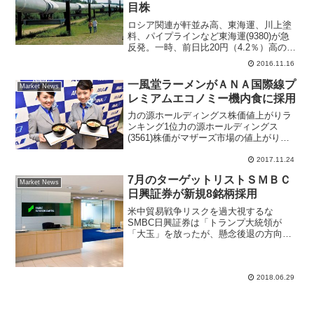
目株
ロシア関連が軒並み高、東海運、川上塗
料、パイプラインなど東海運(9380)が急
反発。一時、前日比20円（4.2％）高の
491円まで買われている。トランプ米国次
2016.11.16
期大統領がロシアとの関係を重視してお
り、日ロ関係の進展を期待した動きが継
一風堂ラーメンがＡＮＡ国際線プ
Market News
続している...
レミアムエコノミー機内食に採用
力の源ホールディングス株価値上がりラ
ンキング1位力の源ホールディングス
(3561)株価がマザーズ市場の値上がり率
ランキング１位になった。前日比４０８
円高の２４４８円、上昇率は１９％超と
2017.11.24
なっている。先週から値動きが良くなっ
7月のターゲットリストＳＭＢＣ
てたが、きょうはポジ...
Market News
日興証券が新規8銘柄採用
米中貿易戦争リスクを過大視するな
SMBC日興証券は「トランプ大統領が
「大玉」を放ったが、懸念後退の方向性
を見込む」と、市場で懸念されている米
中貿易摩擦、欧州貿易摩擦リスクを過大
視すべきではないと考えを示した。日本
株投資戦略レポートでは、7月...
2018.06.29