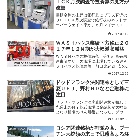
ＩＣＫ月次調査で投資家の見方が
改善
長期金利の上昇は銀行株にプラス直近の
ＱＵＩＣＫ月次調査で銀行株のネットオ
ーバーウェイト率が、６月マイナス１
７％から、７月は２％と大幅にプラス回
2017.07.12
復した。投資家が銀行株に対して見方を
改善したか、保有株比率を引き上げたか
ＷＡＳＨハウス業績下方修正２０
Market News
定かではないが、銀行株投資...
１７年１２月期が大幅減収減益
ＷＡＳＨハウス株価急落、会社計画値未
達東証マザーズ市場に上場しているＷＡ
ＳＨハウス株価急落、前日比242円安の
2420円まで売り込まれる場面があった。9
2017.12.22
月11日につけた上場来安値2380円を株価
チャート的にも意識する展開。ＷＡＳＨ
ドッドフランク法関連株として三
Market News
ハウスは1...
菱ＵＦＪ、野村ＨＤなど金融株に
注目
ドッド・フランク法廃止関連株が賑わう
先週末のＮＹ株式市場は金融株が大幅高
となり相場のけん引役となった。ダウ工
業株３０種平均は１８６ドル高となり２
2017.02.06
万ドルを回復、トランプラリー相場はま
だ終わっていないと感じさせられた。相
ロシア関連銘柄が軒並み高、プー
Market News
場の原動力はトランプ大統...
チン大統領の来日で思惑高まる注