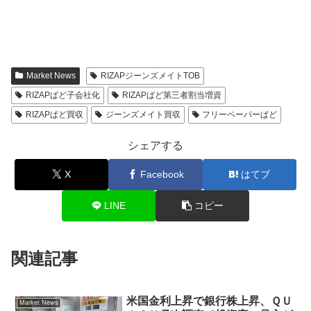
Market News
RIZAPジーンズメイトTOB
RIZAPぱど子会社化
RIZAPぱど第三者割当増資
RIZAPぱど買収
ジーンズメイト買収
フリーペーパーぱど
シェアする
X
Facebook
はてブ
LINE
コピー
関連記事
米国金利上昇で銀行株上昇、ＱＵ
Market News