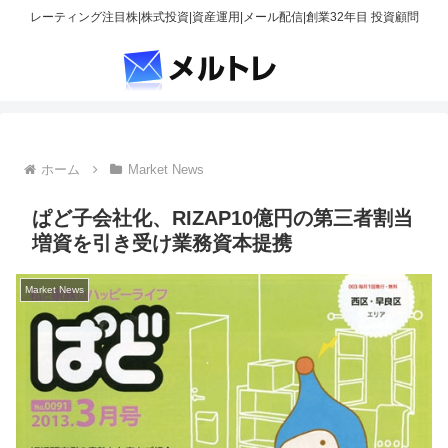
レーティング注目株|株式投資|資産運用|メール配信|創業32年目 投資顧問
ホーム
Market News
ぱど子会社化、RIZAP10億円の第三者割当
増資を引き受け業務資本提携
Market News