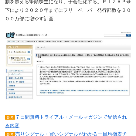
割を超える筆頭株主になり、子会社化する。ＲＩＺＡＰ傘
下により２０２０年までにフリーペーパー発行部数を２０
００万部に増やす計画。
７日間無料トライアル・メールマガジンで配信され
参考
る内容
売りシグナル・買いシグナルがわかる一目均衡表チ
参考