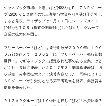
ジャスダック市場に上場、ぱど(4833)をＲＩＺＡＰグルー
プ(2928)が１０億円の第三者割当増資を引き受け子会社化
すると発表。ライザップは１月１７日にジーンズメイト
(7448)をＴＯＢ（株式公開買付け)したばかり、グループ
企業の拡大化を図る。
フリーペーパー「ぱど」は発行部数が２０００年に１００
０万部を超えて、２００２年に「フリーペーパー発行部数
世界一」でギネスブックに認定された事のある企業。ぱど
が２月１３日に発表した２０１７年３月期決算発表は、減
収減益、赤字幅拡大という決算内容だった。同時にＲＩＺ
ＡＰグループが引受先となる第三者割当を発表、業務資本
提携を発表した。
ＲＩＺＡＰグループは１０億円を投じてぱどの出資比率７