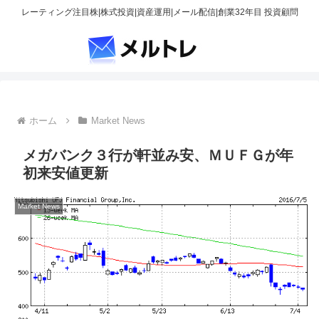
レーティング注目株|株式投資|資産運用|メール配信|創業32年目 投資顧問
ホーム
Market News
メガバンク３行が軒並み安、ＭＵＦＧが年
初来安値更新
Market News