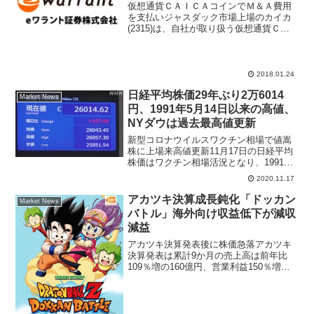
仮想通貨ＣＡＩＣＡコインでＭ＆Ａ費用
を支払いジャスダック市場上場のカイカ
(2315)は、自社が取り扱う仮想通貨ＣＡ
ＩＣＡコインでＭ＆Ａ（企業買収）の対
価として支払うと発表した。これまでビ
ットコインなど仮想通貨は値動きが激し
いことで投機目的の...
2018.01.24
日経平均株価29年ぶり2万6014
Market News
円、1991年5月14日以来の高値、
NYダウは過去最高値更新
新型コロナウイルスワクチン相場で値嵩
株に上場来高値更新11月17日の日経平均
株価はワクチン相場活況となり、1991年5
月14日以来の29年ぶりに2万6000円台を
2020.11.17
回復した。11月16日の米国株式市場はNY
ダウが過去最高値を更新した。大引け
アカツキ決算成長鈍化「ドッカン
Market News
の...
バトル」海外向け収益低下が減収
減益
アカツキ決算発表後に株価急落アカツキ
決算発表は累計9か月の売上高は前年比
109％増の160億円、営業利益150％増の
79億円と３ケタ増収増益の好決算という
実績だった。決算発表日の翌日アカツキ
株価下落が大きい、寄り付きは40円高の
5940円で...