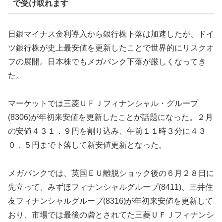
で受け取れます
日銀マイナス金利導入から銀行株下落は加速したが、ドイ
ツ銀行株が史上最安値を更新したことで世界的にリスクオ
フの展開。日本株でもメガバンク下落が厳しくなってき
た。
マーケットでは三菱ＵＦＪフィナンシャル・グループ
(8306)が年初来安値を更新したことが話題になった。２月
の安値４３１．９円を割り込み、午前１１時３分に４３
０．５円まで下落して新安値更新となった。
メガバンクでは、英国ＥＵ離脱ショック後の６月２８日に
先立って、みずほフィナンシャルグループ(8411)、三井住
友フィナンシャルグループ(8316)が年初来安値を更新して
おり、市場では最後の砦とされてた三菱ＵＦＪフィナンシ