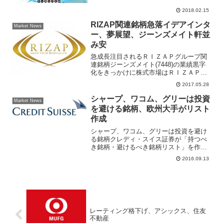
2018.02.15
RIZAP関連銘柄急落イデアインタ
Market News
ー、夢展望、ジーンズメイト軒並
み安
急成長注目されるＲＩＺＡＰグループ関
連銘柄ジーンズメイト(7448)の業績黒字
化をきっかけに株式市場はＲＩＺＡＰ関
連銘柄がストップ高になるなど過熱し
2017.05.28
た。5月25日は一転してこれまで急騰した
ＲＩＺＡＰグループ(2928)傘下企業の株
シャープ、ワコム、グリーは投資
Market News
価が売られ...
を避ける銘柄、欧州大手がリスト
作成
シャープ、ワコム、グリーは投資を避け
る銘柄クレディ・スイス証券が「持つべ
き銘柄・避けるべき銘柄リスト」を作成
している。個人投資家に人気のある銘柄
2016.09.13
も「（投資を）避けるべき銘柄リストに
入っているので、参考にされたいと市場
関係者の間で話題になった...
レーティング格下げ、アシックス、住友
不動産