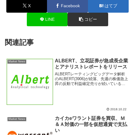
X
Facebook
はてブ
LINE
コピー
関連記事
ALBERT、立花証券が急成長企業
Market News
とアナリストレポートをリリース
ALBERTレーティングビッグデータ解析
のALBERT(3906)が続落、先週の株価急上
昇の反動で利益確定売りが続いている模
様。ビッグデータ解析、AI人工知能、自
動運転技術に重要で成長期待の高い企業
として市場から注目されている。立花証
券アナ...
2018.10.22
カイカeワラント証券を買収、Ｍ
Market News
＆Ａ対価の一部を仮想通貨で支払
い