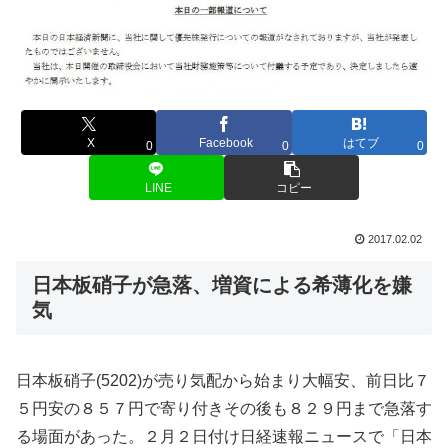
X
Facebook
はてブ
0
0
0
LINE
コピー
2017.02.02
日本板硝子が急落、増資による希薄化を嫌
気
日本板硝子(5202)が売り気配から始まり大幅安、前日比７
５円安の８５７円で寄り付きその後も８２９円まで急落す
る場面があった。２月２日付け日経速報ニュースで「日本