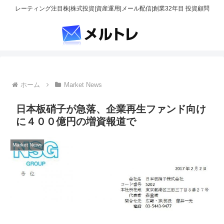
レーティング注目株|株式投資|資産運用|メール配信|創業32年目 投資顧問
ホーム
Market News
日本板硝子が急落、企業再生ファンド向け
に４００億円の増資報道で
Market News