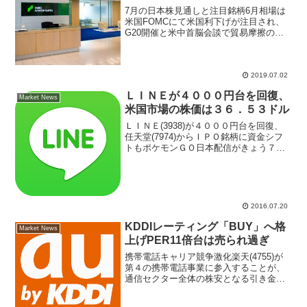
7月の日本株見通しと注目銘柄6月相場は
米国FOMCにて米国利下げが注目され、
G20開催と米中首脳会談で貿易摩擦の緩
和が期待と不安が取り巻き、投資家の慎
重なポジションが見受けられた。日本株
に対しては海外投資家がウェートを下げ
ており選挙と消費税...
2019.07.02
ＬＩＮＥが４０００円台を回復、
Market News
米国市場の株価は３６．５３ドル
ＬＩＮＥ(3938)が４０００円台を回復、
任天堂(7974)からＩＰＯ銘柄に資金シフ
トもポケモンＧＯ日本配信がきょう７月
２０日にもと米メディアが報じて、任天
堂(7974)などポケモン関連銘柄が軒並み
安となっている。任天堂株の上昇に過熱
感があ...
2016.07.20
KDDIレーティング「BUY」へ格
Market News
上げPER11倍台は売られ過ぎ
携帯電話キャリア競争激化楽天(4755)が
第４の携帯電話事業に参入することが、
通信セクター全体の株安となる引き金と
なった。ＮＴＴ(9432)、ＮＴＴドコモ
(9437)、ＫＤＤＩ(9433)、ソフトバンクグ