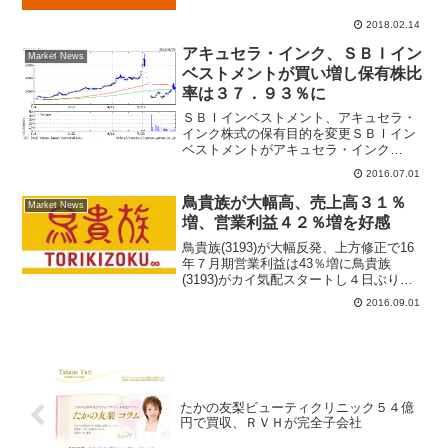
ループ(9984)が軒並み安。携帯電...
2018.02.14
アキュセラ・インク、ＳＢＩイン
Market News
ベストメントが買い増し保有株比
率は３７．９３％に
ＳＢＩインベストメント、アキュセラ・
インク株式の保有目的を変更ＳＢＩイン
ベストメントがアキュセラ・インク
(4589)を連日買い増ししていることが、
2016.07.01
足元の株価上昇する刺激材料となってい
た。６月３０日に提出された５％ルール
鳥貴族が大幅高、売上高３１％
Market News
大量保有報告書で、保有...
増、営業利益４２％増を好感
鳥貴族(3193)が大幅反発、上方修正で16
年７月期営業利益は43％増に鳥貴族
(3193)がカイ気配スタートし４日ぶりに
大幅反発。一時、前日比179円（10.1％）
2016.09.01
高の1955円まで買われている。31日引け
後、現在集計中の16年７月期の非連...
たかの友梨ビューティクリニック５４億
円で買収、ＲＶＨが完全子会社