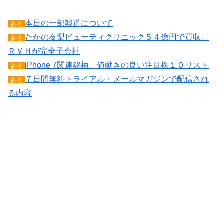
本日の一部報道について
参考
たかの友梨ビューティクリニック５４億円で買収、
参考
ＲＶＨが完全子会社
iPhone 7関連銘柄、値動きの良い注目株１０リスト
参考
７日間無料トライアル・メールマガジンで配信され
参考
る内容