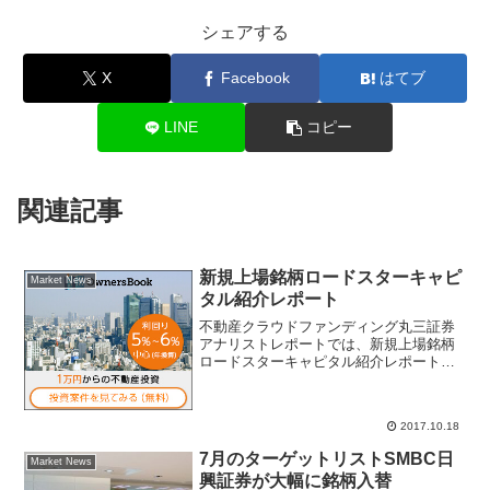
シェアする
X
Facebook
はてブ
LINE
コピー
関連記事
新規上場銘柄ロードスターキャピ
Market News
タル紹介レポート
不動産クラウドファンディング丸三証券
アナリストレポートでは、新規上場銘柄
ロードスターキャピタル紹介レポートを
リリースしている。ＩＰＯなのでまだレ
ーティング未付与であるが、不動産投資
を軸にしたクラウドファンディング事業
2017.10.18
が好調。ロードスターキャ...
7月のターゲットリストSMBC日
Market News
興証券が大幅に銘柄入替