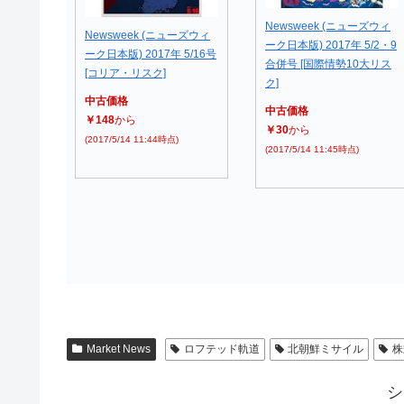
Newsweek (ニューズウィ
Newsweek (ニューズウィ
ーク日本版) 2017年 5/2・9
ーク日本版) 2017年 5/16号
合併号 [国際情勢10大リス
[コリア・リスク]
ク]
中古価格
中古価格
￥148
から
￥30
から
(2017/5/14 11:44時点)
(2017/5/14 11:45時点)
Market News
ロフテッド軌道
北朝鮮ミサイル
株
シ