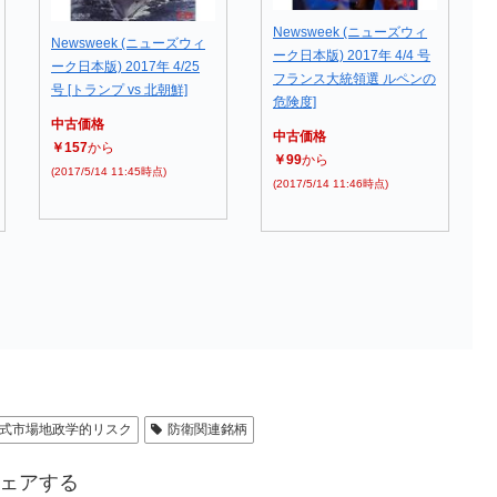
Newsweek (ニューズウィ
Newsweek (ニューズウィ
ーク日本版) 2017年 4/4 号
ーク日本版) 2017年 4/25
フランス大統領選 ルペンの
号 [トランプ vs 北朝鮮]
危険度]
中古価格
中古価格
￥157
から
￥99
から
(2017/5/14 11:45時点)
(2017/5/14 11:46時点)
式市場地政学的リスク
防衛関連銘柄
ェアする