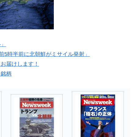
ル」
午前5時半前に北朝鮮がミサイル発射」
をお届けします！
連銘柄