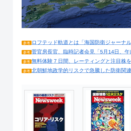
ロフテッド軌道とは「海国防衛ジャーナ
参考
菅官房長官、臨時記者会見「5月14日、
参考
無料体験７日間、レーティングと注目株
参考
北朝鮮地政学的リスクで急騰した防衛関
参考