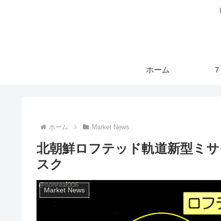
ホーム
７
ホーム
Market News
北朝鮮ロフテッド軌道新型ミサ
スク
Market News