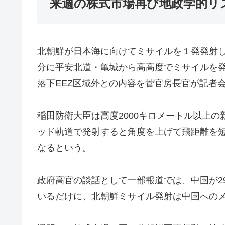
来週の株式市場再び地政学的リ
北朝鮮が日本海に向けてミサイルを１発発射した
分に平安北道・亀城から高高度でミサイルを発
落下EEZ区域外との内容を菅官房長官が記者
稲田防衛大臣は高度2000キロメートル以上
ッド軌道で発射すると角度を上げて飛距離を
なるという。
政府高官の談話として一部報道では、中国が2
いるだけに、北朝鮮ミサイル発射は中国への