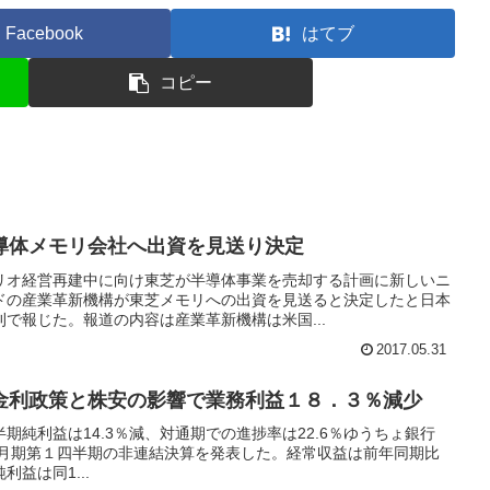
Facebook
はてブ
コピー
導体メモリ会社へ出資を見送り決定
リオ経営再建中に向け東芝が半導体事業を売却する計画に新しいニ
ドの産業革新機構が東芝メモリへの出資を見送ると決定したと日本
で報じた。報道の内容は産業革新機構は米国...
2017.05.31
金利政策と株安の影響で業務利益１８．３％減少
四半期純利益は14.3％減、対通期での進捗率は22.6％ゆうちょ銀行
7年３月期第１四半期の非連結決算を発表した。経常収益は前年同期比
純利益は同1...