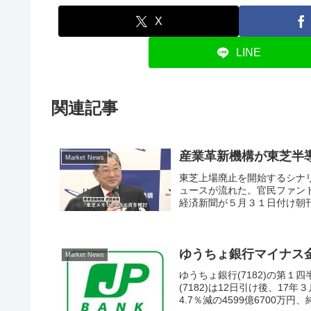
X
LINE
関連記事
産業革新機構が東芝半
Market News
東芝上場廃止を開始するシナ
ュースが流れた。官民ファン
経済新聞が５月３１日付け朝刊
ゆうちょ銀行マイナス
Market News
ゆうちょ銀行(7182)の第１
(7182)は12日引け後、1
4.7％減の4599億6700万円、