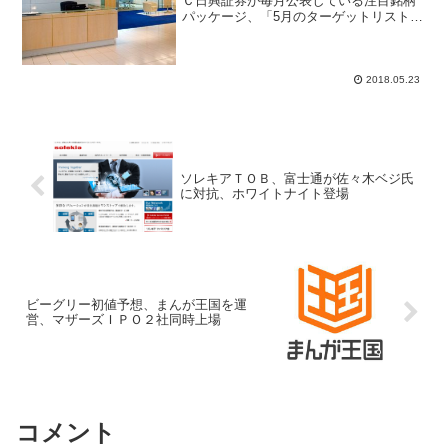
Ｃ日興証券が毎月公表している注目銘柄
パッケージ、「5月のターゲットリスト」
は新規採用8銘柄、大成建設(1801)と旭硝
子(5201)は先月から継続銘柄となった。
投資戦略は5月はリバーサルが起こりやす
いとの...
2018.05.23
ソレキアＴＯＢ、富士通が佐々木ベジ氏
に対抗、ホワイトナイト登場
ビーグリー初値予想、まんが王国を運
営、マザーズＩＰＯ２社同時上場
コメント