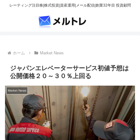
レーティング注目株|株式投資|資産運用|メール配信|創業32年目 投資顧問
ホーム
Market News
ジャパンエレベーターサービス初値予想は
公開価格２０～３０％上回る
Market News