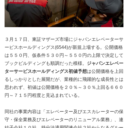
３月１７日、東証マザーズ市場にジャパンエレベーターサ
ービスホールディングス(6544)が新規上場する。公開価格
は５５０円、仮条件５３０円～５５０円の上限で決定して
ブックビルディングも順調だった模様。
ジャパンエレベー
ターサービスホールディングス初値予想
は公開価格を上回
るしっかりとした展開だが、業種的に飛躍的な成長性とは
思われず、初値は公開価格を２０％～３０％上回る６６０
円～７１５円程度と見込まれている。
同社の事業内容は「エレベーター及びエスカレーターの保
守・保全業務及びエレベーターのリニューアル業務」、連
結子会社１０社、持分法適用関連会社２社からなるグルー