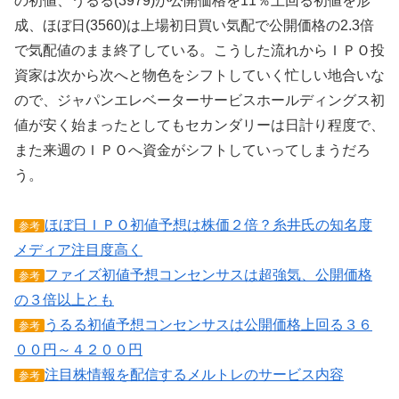
の初値、うるる(3979)が公開価格を11％上回る初値を形
成、ほぼ日(3560)は上場初日買い気配で公開価格の2.3倍
で気配値のまま終了している。こうした流れからＩＰＯ投
資家は次から次へと物色をシフトしていく忙しい地合いな
ので、ジャパンエレベーターサービスホールディングス初
値が安く始まったとしてもセカンダリーは日計り程度で、
また来週のＩＰＯへ資金がシフトしていってしまうだろ
う。
ほぼ日ＩＰＯ初値予想は株価２倍？糸井氏の知名度
参考
メディア注目度高く
ファイズ初値予想コンセンサスは超強気、公開価格
参考
の３倍以上とも
うるる初値予想コンセンサスは公開価格上回る３６
参考
００円～４２００円
注目株情報を配信するメルトレのサービス内容
参考