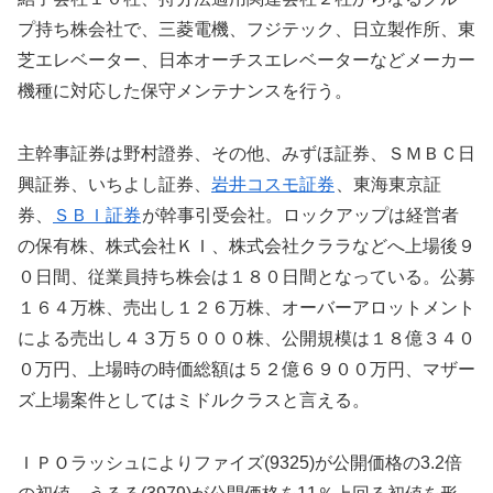
プ持ち株会社で、三菱電機、フジテック、日立製作所、東
芝エレベーター、日本オーチスエレベーターなどメーカー
機種に対応した保守メンテナンスを行う。
主幹事証券は野村證券、その他、みずほ証券、ＳＭＢＣ日
興証券、いちよし証券、
岩井コスモ証券
、東海東京証
券、
ＳＢＩ証券
が幹事引受会社。ロックアップは経営者
の保有株、株式会社ＫＩ、株式会社クララなどへ上場後９
０日間、従業員持ち株会は１８０日間となっている。公募
１６４万株、売出し１２６万株、オーバーアロットメント
による売出し４３万５０００株、公開規模は１８億３４０
０万円、上場時の時価総額は５２億６９００万円、マザー
ズ上場案件としてはミドルクラスと言える。
ＩＰＯラッシュによりファイズ(9325)が公開価格の3.2倍