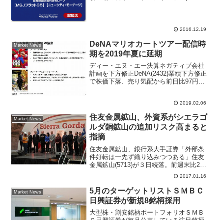
が午前１０時１２分に、公開価格２０１
０円を３９．８％上回る２８１０円で初
値をつけた。その後は３１７５円まで買
われている。同社は...
2016.12.19
DeNAマリオカートツアー配信時
Market News
期を2019年夏に延期
ディー・エヌ・エー決算ネガティブ会社
計画を下方修正DeNA(2432)業績下方修正
で株価下落、売り気配から前日比97円安
の1750円で寄り付いた。2019年3月期の
会社計画予想を下方修正、売上高1500億
2019.02.06
円→1258億円に引き下げるネガティ...
住友金属鉱山、外資系がシエラゴ
Market News
ルダ銅鉱山の追加リスク高まると
指摘
住友金属鉱山、銀行系大手証券「外部条
件好転は一先ず織り込みつつある」住友
金属鉱山(5713)が３日続落。前週末比21
円（1.4％）安の1475円まで売られてい
2017.01.16
る。きょうの下落でも75日線を維持して
いる。三菱UFJモルガン・スタンレー証
5月のターゲットリストＳＭＢＣ
Market News
券はレ...
日興証券が新規8銘柄採用
大型株・割安銘柄ポートフォリオＳＭＢ