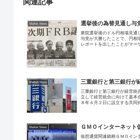
関連記事
選挙後の為替見通し与
Market News
衆院選挙後のドル円相場見通
与党が大勝したことで、円相
レポートを出したことがマーケ
三重銀行と第三銀行が
Market News
三重銀行と第三銀行が経営統合三
立して経営統合に向けて基本
８年４月２日に設立する共同持
ＧＭＯインターネット
Market News
仮想通貨関連銘柄ＧＭＯインター