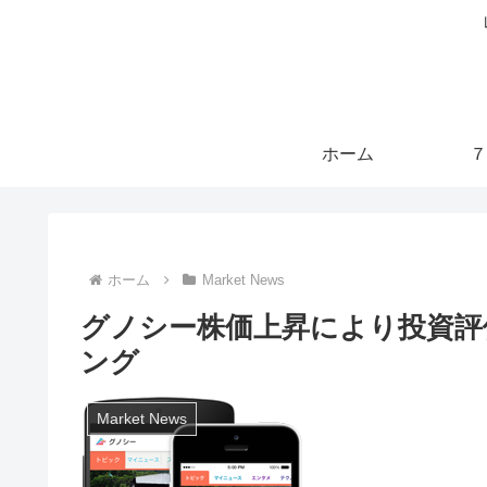
ホーム
７
ホーム
Market News
グノシー株価上昇により投資評
ング
Market News