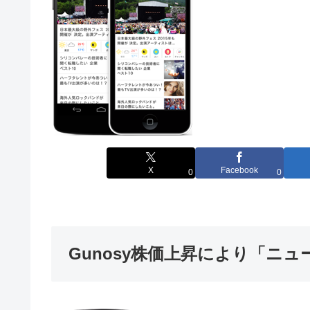
X
Facebook
0
0
Gunosy株価上昇により「ニ