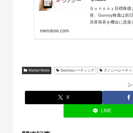
Ｇｕｎｏｓｙ目標株価ま
発、Gunosy株価は前
決算発表を機会に急落
よ...
merutore.com
Market News
Gunosyレーティング
グノシーレーティ
シ
X
LINE