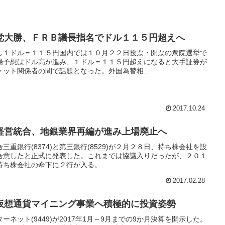
党大勝、ＦＲＢ議長指名でドル１１５円超えへ
し１ドル＝１１５円国内では１０月２２日投票・開票の衆院選挙で
場予想はドル高が進み、１ドル＝１１５円超えになると大手証券が
ット関係者の間で話題となった。外国為替相...
2017.10.24
経営統合、地銀業界再編が進み上場廃止へ
重銀行(8374)と第三銀行(8529)が２月２８日、持ち株会社を設
合意したと正式に発表した。これまでは協議入りだったが、２０１
ち株会社の傘下に２行が入る。...
2017.02.28
仮想通貨マイニング事業へ積極的に投資姿勢
ネット(9449)が2017年1月～9月までの9か月決算を開示した。