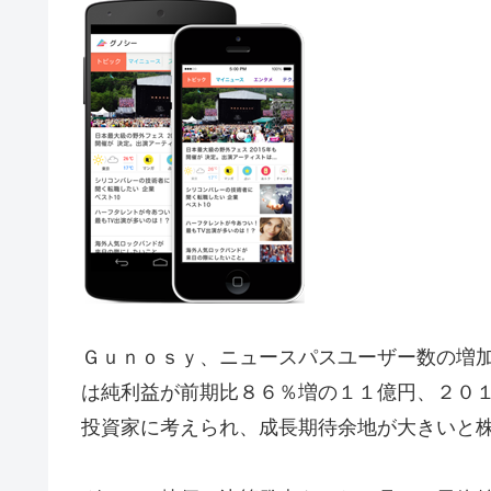
Ｇｕｎｏｓｙ、ニュースパスユーザー数の増
は純利益が前期比８６％増の１１億円、２０
投資家に考えられ、成長期待余地が大きいと