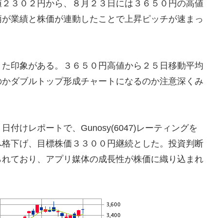
値２３０２円から、８月２３日には３６５０円の高値
柄が業績と株価が連動したことで上昇ピッチが速まっ
きた印象がある。３６５０円高値から２５日移動平均
のかダブルトップ形成チャートになるのか注意深くみ
けレポートで、Gunosy(6047)レーティングを
へ格下げ、目標株価３３００円継続とした。投資判断
られており、アプリ媒体の成長性が株価に織り込まれ