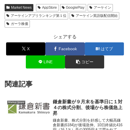
Market News
AppStore
GooglePlay
アーケイン
アーケインアプリランキング第１位
アーケイン英語版配信開始
ガーラ株価
シェアする
X
Facebook
はてブ
LINE
コピー
関連記事
鎌倉新書が９月末を基準日に１対
Market News
４の株式分割、後場から株価急上
昇
鎌倉新書、株式分割を好感して大幅高鎌
倉新書(6184)が後場急伸。10日終値比416
円（16.1％）高の3005円まで買われてい