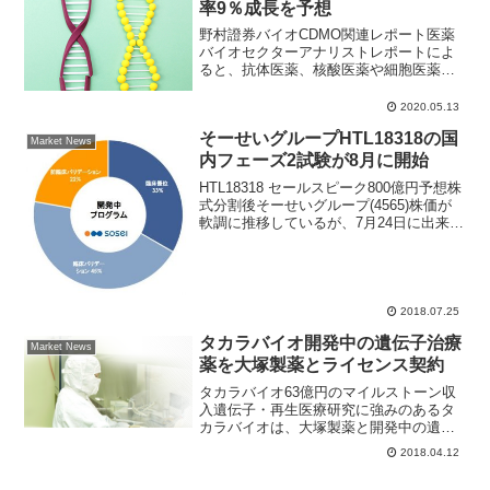
率9％成長を予想
野村證券バイオCDMO関連レポート医薬
バイオセクターアナリストレポートによ
ると、抗体医薬、核酸医薬や細胞医薬な
ど医薬品のモダリティ進化によりさらな
る成長が見込めると指摘。日本の化学・
2020.05.13
精密企業などが海外企業を買収し、同市
そーせいグループHTL18318の国
場に参入する動きが活発...
Market News
内フェーズ2試験が8月に開始
HTL18318 セールスピーク800億円予想株
式分割後そーせいグループ(4565)株価が
軟調に推移しているが、7月24日に出来
高・売買代金ともに急増。7月5日安値
1304円を底値に下値を固める展開に発展
しそうな株価チャートになってきた。
同...
2018.07.25
タカラバイオ開発中の遺伝子治療
Market News
薬を大塚製薬とライセンス契約
タカラバイオ63億円のマイルストーン収
入遺伝子・再生医療研究に強みのあるタ
カラバイオは、大塚製薬と開発中の遺伝
子治療薬「CRT-T」をライセンス契約す
2018.04.12
ると発表。今後は独占的に同社が治療薬
を製造、大塚製薬が販売担当する。ＳＢ