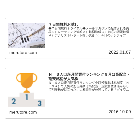
７日間無料お試し
◆７日間無料トライアル◆メールマガジンで配信される内
容１）レーティング速報２）銘柄速報３）兜町の話題銘柄
４）アナリストレポート拾い読み５）今日のポジティブ＆
ネガティブ銘柄６）市場の話題ご登録後、１週間メルトレ
無料体験メールが配信されます。◆...
2022.01.07
merutore.com
ＮＩＳＡ口座月間買付ランキング９月は高配当・
割安銘柄が人気株
ＮＩＳＡ口座月間買付ランキング少額投資非課税制度（Ｎ
ＩＳＡ）で人気のある銘柄は高配当・企業解散価値からし
て割安株が目立った。大和証券が公開している「ダイワＮ
ＩＳＡ口座月間買付ランキング９月１日～３０日」で明ら
かになった。９月末は中間配当権利...
2016.10.09
merutore.com