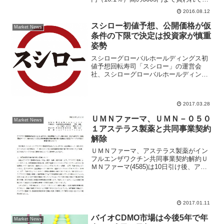
る。きょうの正午に、９月30日を基準
2016.08.12
日、10月１日を効力発生日として、現在
の１株を４株に分割すると発表した。投
スシロー初値予想、公開価格が仮
Market News
資...
条件の下限で決定は投資家が慎重
姿勢
スシローグローバルホールディングス初
値予想回転寿司「スシロー」の運営会
社、スシローグローバルホールディング
ス(3563)が、３月３０日に東証一部市場
へ８年ぶりに再上場する。２０１７年の
大型ＩＰＯで上場時の時価総額は９８８
2017.03.28
億円、知名度の高さで...
ＵＭＮファーマ、ＵＭＮ－０５０
Market News
１アステラス製薬と共同事業契約
解除
ＵＭＮファーマ、アステラス製薬がイン
フルエンザワクチン共同事業契約解約Ｕ
ＭＮファーマ(4585)は10日引け後、アス
テラス製薬(4503)より、２０１０年９月
２１日付にて締結したＡＳＰ７３７４
（組換えインフルエンザＨＡワクチン
（多価）「ＵＭ...
2017.01.11
バイオCDMO市場は今後5年で年
Market News