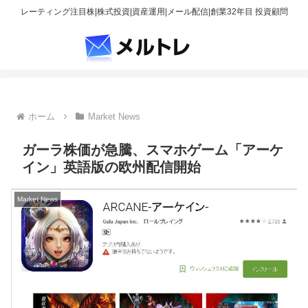
レーティング注目株|株式投資|資産運用|メール配信|創業32年目 投資顧問
ホーム
Market News
ガーラ株価が急騰、スマホゲーム「アーケ
イン」英語版の欧州配信開始
Market News