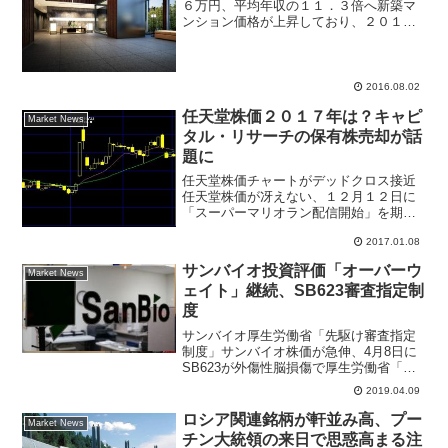
６万円、平均年収の１１．３倍へ新築マ
ンション価格が上昇しており、２０１５
年の調査で首都圏のマンションは新築価
格で１２．７％上昇、年収倍率は１０．
９９倍に拡大。全国平均でも７．６６倍
に上昇、１９９２年バブル...
2016.08.02
任天堂株価２０１７年は？キャピ
Market News
タル・リサーチの保有株売却が話
題に
任天堂株価チャートがデッドクロス接近
任天堂株価が冴えない、１２月１２日に
「スーパーマリオラン配信開始」を期待
して５か月ぶりに３万円台を回復した。
2017.01.08
任天堂株価は２０１７年に入っても下落
が続き、このままだとローソク足チャー
サンバイオ投資評価「オーバーウ
Market News
トはデッドクロスを示現し...
ェイト」継続、SB623審査指定制
度
サンバイオ厚生労働省「先駆け審査指定
制度」サンバイオ株価が急伸、4月8日に
SB623が外傷性脳損傷で厚生労働省「先
駆け審査指定制度」の対象品目に指定さ
2019.04.09
れたことが買い手掛かり材料。投資家は
バイオベンチャーの材料性と株価の値動
ロシア関連銘柄が軒並み高、プー
Market News
きに関心が高い。三...
チン大統領の来日で思惑高まる注