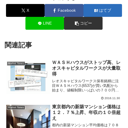
X
Facebook
はてブ
LINE
コピー
関連記事
ＷＡＳＨハウスがストップ高、レ
Market News
オスキャピタルワークスが大量取
得
レオスキャピタルワークス保有銘柄に注
目ＷＡＳＨハウス(6537)が買い気配から
始まり、値幅制限いっぱいの７００円
高、４７１５円で寄り付きストップ高と
2016.11.30
なった。現在も東証マザーズ市場値上が
り率ランキングトップとなっている。マ
東京都内の新築マンション価格は
Market News
ーケット関係者による...
１２．７％上昇、年収の１０倍超
え
都内の新築マンション平均価格は７０８