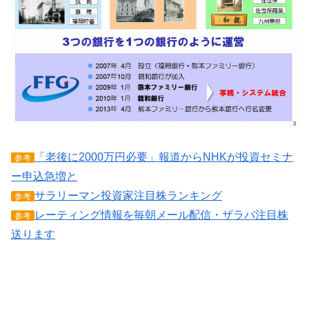
「老後に2000万円必要」報道からNHKが投資セミナ
参考
ー申込急増と
サラリーマン投資家注目株ランキング
参考
レーティング情報を毎朝メール配信・ザラバ注目株
参考
送ります