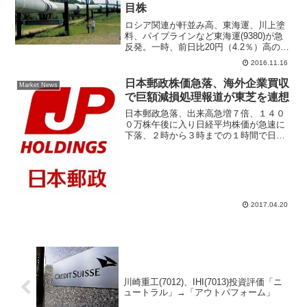
目株
ロシア関連が軒並み高、東海運、川上塗
料、パイプラインなど東海運(9380)が急
反発。一時、前日比20円（4.2％）高の
491円まで買われている。トランプ米国次
2016.11.16
期大統領がロシアとの関係を重視してお
り、日ロ関係の進展を期待した動きが継
日本郵政株価急落、海外企業買収
Market News
続している...
で巨額減損処理報道が東芝を連想
日本郵政急落、出来高急増７倍、１４０
０万株午後に入り日経平均株価が急速に
下落、２時から３時までの１時間で日経
平均株価は前日比プラスからマイナスに
転じて取引を終えた。この日、相場下落
の主役は日本郵政(6178)だった。２０１
５年に日本郵政が買...
2017.04.20
川崎重工(7012)、IHI(7013)投資評価「ニ
ュートラル」→「アウトパフォーム」