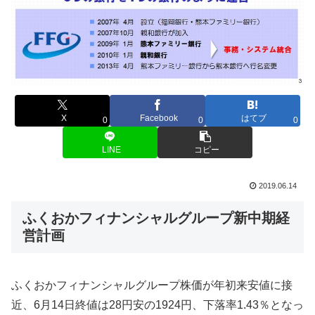
X
Facebook
はてブ
0
0
0
LINE
コピー
2019.06.14
ふくおかフィナンシャルグループ新中期経
営計画
ふくおかフィナンシャルグループ株価が年初来安値に接
近、6月14日終値は28円安の1924円、下落率1.43％となっ