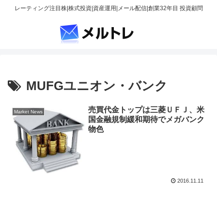
レーティング注目株|株式投資|資産運用|メール配信|創業32年目 投資顧問
MUFGユニオン・バンク
売買代金トップは三菱ＵＦＪ、米
Market News
国金融規制緩和期待でメガバンク
物色
2016.11.11