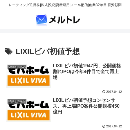
レーティング注目株|株式投資|資産運用|メール配信|創業32年目 投資顧問
LIXILビバ初値予想
LIXILビバ初値1947円、公開価格
Market News
割れIPOは今年4件目で全て再上
場
2017.04.12
LIXILビバ初値予想コンセンサ
Market News
ス、再上場IPO案件公開規模450
億円
2017.04.12