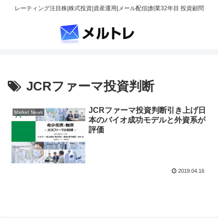
レーティング注目株|株式投資|資産運用|メール配信|創業32年目 投資顧問
JCRファーマ投資判断
JCRファーマ投資判断引き上げ日
Market News
本のバイオ成功モデルと外資系が
評価
2019.04.16