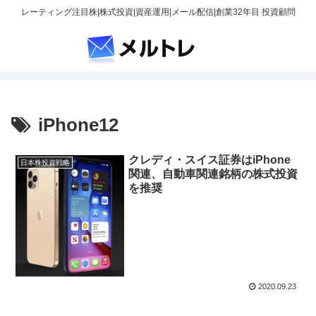
レーティング注目株|株式投資|資産運用|メール配信|創業32年目 投資顧問
iPhone12
クレディ・スイス証券はiPhone
日本株投資戦略
関連、自動車関連銘柄の株式投資
を推奨
2020.09.23