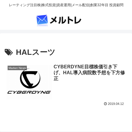
レーティング注目株|株式投資|資産運用|メール配信|創業32年目 投資顧問
HALスーツ
CYBERDYNE目標株価引き下
Market News
げ、HAL導入病院数予想を下方修
正
2019.04.12