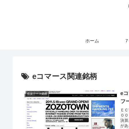
ホーム
７
eコマース関連銘柄
e
投資テーマ銘柄
フ
ＥＣ
００
決算
があ