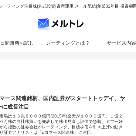
レーティング注目株|株式投資|資産運用|メール配信|創業32年目 投資顧
日間無料お試し
レーティングとは？
サービス内容
コマース関連銘柄、国内証券がスタートトゥデイ、ヤ
ーに成長注目
市場は１３兆８０００億円(2015年)楽天が１０００億円、１億２
０万株の自社株買いを発表して株価見直し評価で急騰、ヤフー好
から複数の証券会社がレーティング、目標株価を引き上げの動き
り証券アナリストは「eコマース関連株」に注目...