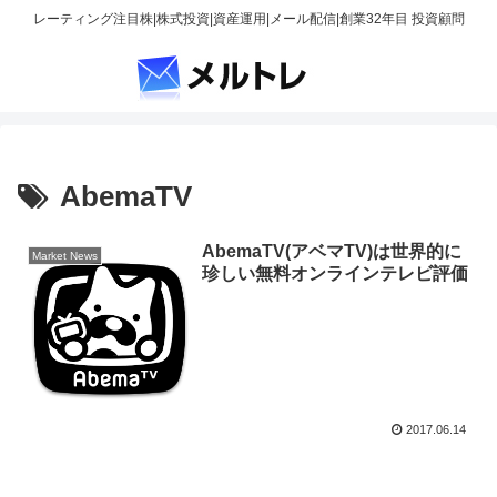
レーティング注目株|株式投資|資産運用|メール配信|創業32年目 投資顧問
AbemaTV
AbemaTV(アベマTV)は世界的に
Market News
珍しい無料オンラインテレビ評価
2017.06.14