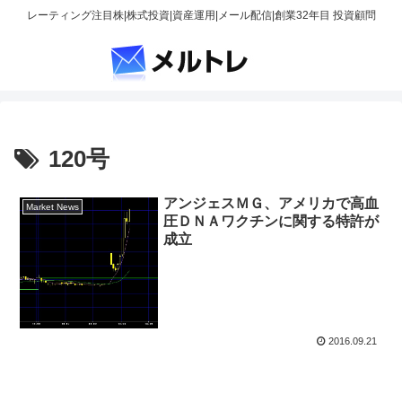
レーティング注目株|株式投資|資産運用|メール配信|創業32年目 投資顧問
120号
アンジェスＭＧ、アメリカで高血
Market News
圧ＤＮＡワクチンに関する特許が
成立
2016.09.21