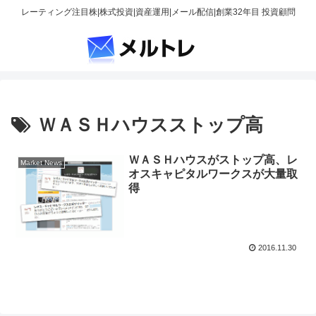
レーティング注目株|株式投資|資産運用|メール配信|創業32年目 投資顧問
ＷＡＳＨハウスストップ高
ＷＡＳＨハウスがストップ高、レ
Market News
オスキャピタルワークスが大量取
得
2016.11.30