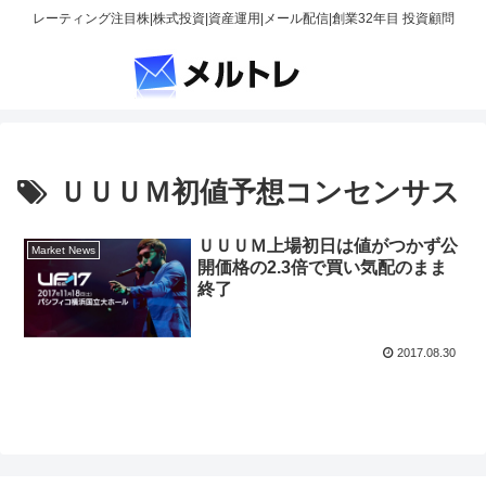
レーティング注目株|株式投資|資産運用|メール配信|創業32年目 投資顧問
ＵＵＵＭ初値予想コンセンサス
ＵＵＵＭ上場初日は値がつかず公
Market News
開価格の2.3倍で買い気配のまま
終了
2017.08.30