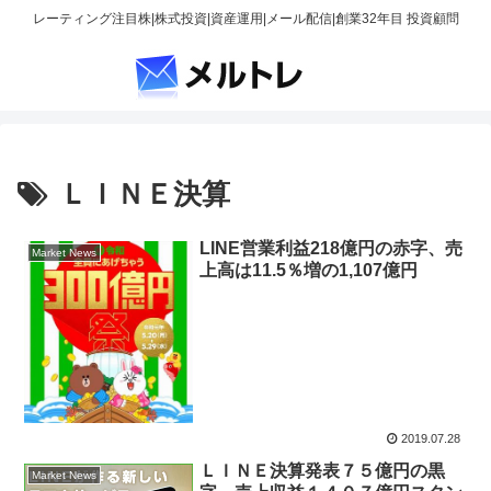
レーティング注目株|株式投資|資産運用|メール配信|創業32年目 投資顧問
ＬＩＮＥ決算
LINE営業利益218億円の赤字、売
Market News
上高は11.5％増の1,107億円
2019.07.28
ＬＩＮＥ決算発表７５億円の黒
Market News